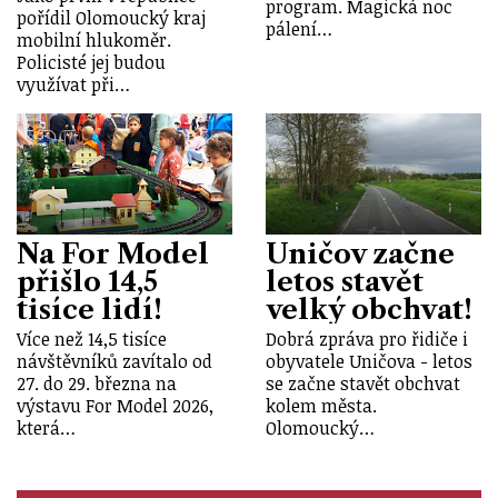
program. Magická noc
pořídil Olomoucký kraj
pálení…
mobilní hlukoměr.
Policisté jej budou
využívat při…
Na For Model
Uničov začne
přišlo 14,5
letos stavět
tisíce lidí!
velký obchvat!
Více než 14,5 tisíce
Dobrá zpráva pro řidiče i
návštěvníků zavítalo od
obyvatele Uničova - letos
27. do 29. března na
se začne stavět obchvat
výstavu For Model 2026,
kolem města.
která…
Olomoucký…