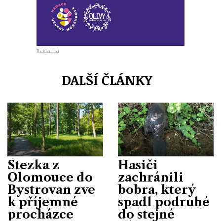
Reklama
DALŠÍ ČLÁNKY
Stezka z
Hasiči
Olomouce do
zachránili
Bystrovan zve
bobra, který
k příjemné
spadl podruhé
procházce
do stejné