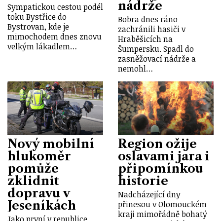
nádrže
Sympatickou cestou podél
toku Bystřice do
Bobra dnes ráno
Bystrovan, kde je
zachránili hasiči v
mimochodem dnes znovu
Hraběšicích na
velkým lákadlem…
Šumpersku. Spadl do
zasněžovací nádrže a
nemohl…
Nový mobilní
Region ožije
hlukoměr
oslavami jara i
pomůže
připomínkou
zklidnit
historie
dopravu v
Nadcházející dny
Jeseníkách
přinesou v Olomouckém
kraji mimořádně bohatý
Jako první v republice