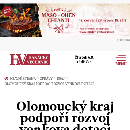
reklama
Čtvrtek 6.8.
Oldřiška
MENU
Zprávy
›
›
›
HLAVNÍ STRANA
ZPRÁVY
KRAJ
OLOMOUCKÝ KRAJ PODPOŘÍ ROZVOJ VENKOVA DOTACÍ
Rozhovory
Olomouc
Kultura
Olomoucký kraj
Politika
Prostějov
Společnost
podpoří rozvoj
Hudba
Ekonomika
Přerov
Sport
venkova dotací
Ženy