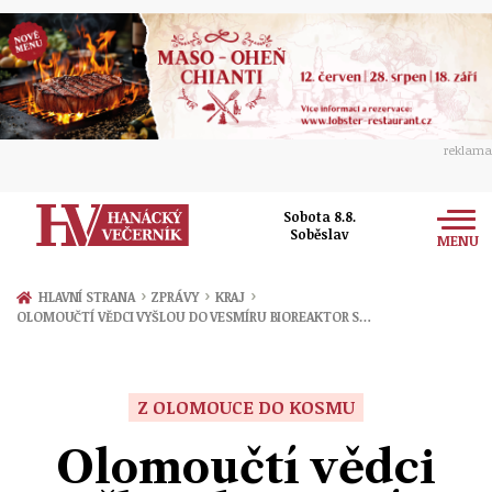
reklama
Sobota 8.8.
Soběslav
MENU
Zprávy
›
›
›
HLAVNÍ STRANA
ZPRÁVY
KRAJ
OLOMOUČTÍ VĚDCI VYŠLOU DO VESMÍRU BIOREAKTOR S…
Rozhovory
Olomouc
Kultura
Politika
Prostějov
Z OLOMOUCE DO KOSMU
Společnost
Hudba
Ekonomika
Olomoučtí vědci
Přerov
Sport
Ženy