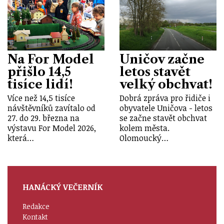
Na For Model
Uničov začne
přišlo 14,5
letos stavět
tisíce lidí!
velký obchvat!
Více než 14,5 tisíce
Dobrá zpráva pro řidiče i
návštěvníků zavítalo od
obyvatele Uničova - letos
27. do 29. března na
se začne stavět obchvat
výstavu For Model 2026,
kolem města.
která…
Olomoucký…
HANÁCKÝ VEČERNÍK
Redakce
Kontakt