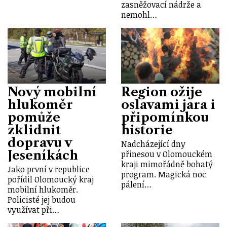
zasněžovací nádrže a
nemohl…
Nový mobilní
Region ožije
hlukoměr
oslavami jara i
pomůže
připomínkou
zklidnit
historie
dopravu v
Nadcházející dny
Jeseníkách
přinesou v Olomouckém
kraji mimořádně bohatý
Jako první v republice
program. Magická noc
pořídil Olomoucký kraj
pálení…
mobilní hlukoměr.
Policisté jej budou
využívat při…