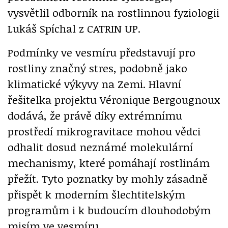
vysvětlil odborník na rostlinnou fyziologii
Lukáš Spíchal z CATRIN UP.
Podmínky ve vesmíru představují pro
rostliny značný stres, podobně jako
klimatické výkyvy na Zemi. Hlavní
řešitelka projektu Véronique Bergougnoux
dodává, že právě díky extrémnímu
prostředí mikrogravitace mohou vědci
odhalit dosud neznámé molekulární
mechanismy, které pomáhají rostlinám
přežít. Tyto poznatky by mohly zásadně
přispět k moderním šlechtitelským
programům i k budoucím dlouhodobým
misím ve vesmíru.