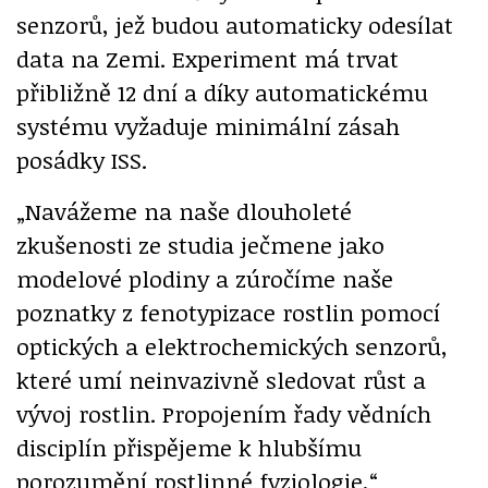
senzorů, jež budou automaticky odesílat
data na Zemi. Experiment má trvat
přibližně 12 dní a díky automatickému
systému vyžaduje minimální zásah
posádky ISS.
„Navážeme na naše dlouholeté
zkušenosti ze studia ječmene jako
modelové plodiny a zúročíme naše
poznatky z fenotypizace rostlin pomocí
optických a elektrochemických senzorů,
které umí neinvazivně sledovat růst a
vývoj rostlin. Propojením řady vědních
disciplín přispějeme k hlubšímu
porozumění rostlinné fyziologie,“