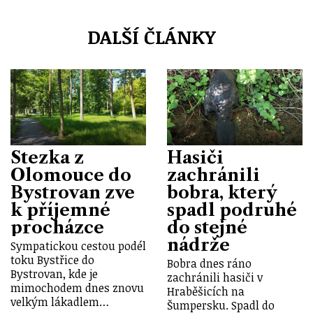
DALŠÍ ČLÁNKY
Stezka z
Hasiči
Olomouce do
zachránili
Bystrovan zve
bobra, který
k příjemné
spadl podruhé
procházce
do stejné
nádrže
Sympatickou cestou podél
toku Bystřice do
Bobra dnes ráno
Bystrovan, kde je
zachránili hasiči v
mimochodem dnes znovu
Hraběšicích na
velkým lákadlem…
Šumpersku. Spadl do