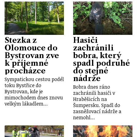
Stezka z
Hasiči
Olomouce do
zachránili
Bystrovan zve
bobra, který
k příjemné
spadl podruhé
procházce
do stejné
nádrže
Sympatickou cestou podél
toku Bystřice do
Bobra dnes ráno
Bystrovan, kde je
zachránili hasiči v
mimochodem dnes znovu
Hraběšicích na
velkým lákadlem…
Šumpersku. Spadl do
zasněžovací nádrže a
nemohl…