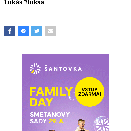
Lukáš Blokša