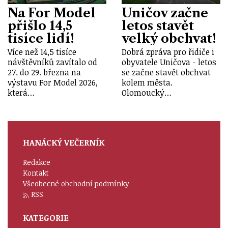
Na For Model
Uničov začne
přišlo 14,5
letos stavět
tisíce lidí!
velký obchvat!
Více než 14,5 tisíce
Dobrá zpráva pro řidiče i
návštěvníků zavítalo od
obyvatele Uničova - letos
27. do 29. března na
se začne stavět obchvat
výstavu For Model 2026,
kolem města.
která…
Olomoucký…
HANÁCKÝ VEČERNÍK
Redakce
Kontakt
Všeobecné obchodní podmínky
RSS
KATEGORIE