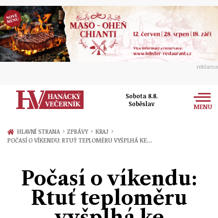
reklama
Sobota 8.8.
Soběslav
MENU
Zprávy
›
›
›
HLAVNÍ STRANA
ZPRÁVY
KRAJ
POČASÍ O VÍKENDU: RTUŤ TEPLOMĚRU VYŠPLHÁ KE…
Rozhovory
Olomouc
Kultura
Počasí o víkendu:
Politika
Prostějov
Společnost
Rtuť teploměru
Hudba
Ekonomika
Přerov
Sport
vyšplhá ke
Ženy