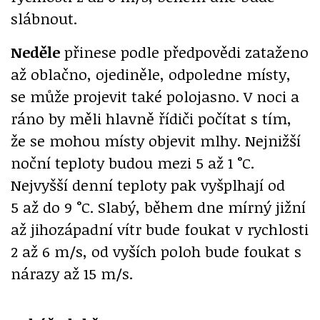
slábnout.
Neděle
přinese podle předpovědi zataženo
až oblačno, ojediněle, odpoledne místy,
se může projevit také polojasno. V noci a
ráno by měli hlavně řídiči počítat s tím,
že se mohou místy objevit mlhy. Nejnižší
noční teploty budou mezi 5 až 1 °C.
Nejvyšší denní teploty pak vyšplhají od
5 až do 9 °C. Slabý, během dne mírný jižní
až jihozápadní vítr bude foukat v rychlosti
2 až 6 m/s, od vyších poloh bude foukat s
nárazy až 15 m/s.