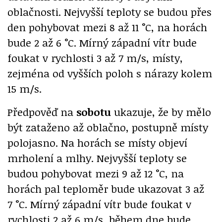
oblačnosti. Nejvyšší teploty se budou přes
den pohybovat mezi 8 až 11 °C, na horách
bude 2 až 6 °C. Mírný západní vítr bude
foukat v rychlosti 3 až 7 m/s, místy,
zejména od vyšších poloh s nárazy kolem
15 m/s.
Předpověď na
sobotu
ukazuje, že by mělo
být zataženo až oblačno, postupně místy
polojasno. Na horách se místy objeví
mrholení a mlhy. Nejvyšší teploty se
budou pohybovat mezi 9 až 12 °C, na
horách pal teploměr bude ukazovat 3 až
7 °C. Mírný západní vítr bude foukat v
rychlosti 2 až 6 m/s, během dne bude