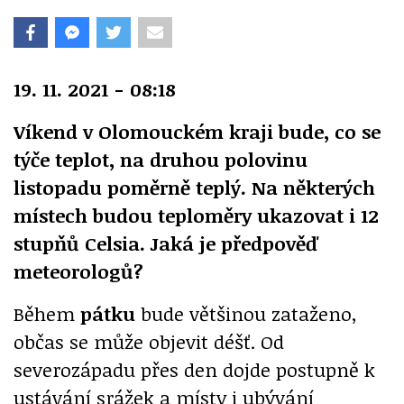
19. 11. 2021 - 08:18
Víkend v Olomouckém kraji bude, co se
týče teplot, na druhou polovinu
listopadu poměrně teplý. Na některých
místech budou teploměry ukazovat i 12
stupňů Celsia. Jaká je předpověď
meteorologů?
Během
pátku
bude většinou zataženo,
občas se může objevit déšť. Od
severozápadu přes den dojde postupně k
ustávání srážek a místy i ubývání