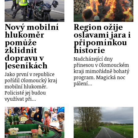
Nový mobilní
Region ožije
hlukoměr
oslavami jara i
pomůže
připomínkou
zklidnit
historie
dopravu v
Nadcházející dny
Jeseníkách
přinesou v Olomouckém
kraji mimořádně bohatý
Jako první v republice
program. Magická noc
pořídil Olomoucký kraj
pálení…
mobilní hlukoměr.
Policisté jej budou
využívat při…