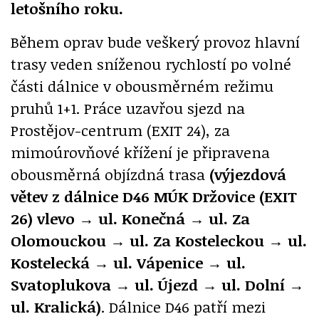
letošního roku.
Během oprav bude veškerý provoz hlavní
trasy veden sníženou rychlostí po volné
části dálnice v obousměrném režimu
pruhů 1+1. Práce uzavřou sjezd na
Prostějov-centrum (EXIT 24), za
mimoúrovňové křížení je připravena
obousměrná objízdná trasa
(výjezdová
větev z dálnice D46 MÚK Držovice (EXIT
26) vlevo → ul. Konečná → ul. Za
Olomouckou → ul. Za Kosteleckou → ul.
Kostelecká → ul. Vápenice → ul.
Svatoplukova → ul. Újezd → ul. Dolní →
ul. Kralická)
. Dálnice D46 patří mezi