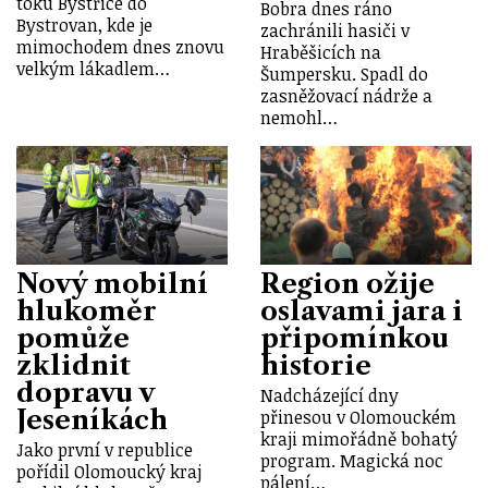
toku Bystřice do
Bobra dnes ráno
Bystrovan, kde je
zachránili hasiči v
mimochodem dnes znovu
Hraběšicích na
velkým lákadlem…
Šumpersku. Spadl do
zasněžovací nádrže a
nemohl…
Nový mobilní
Region ožije
hlukoměr
oslavami jara i
pomůže
připomínkou
zklidnit
historie
dopravu v
Nadcházející dny
Jeseníkách
přinesou v Olomouckém
kraji mimořádně bohatý
Jako první v republice
program. Magická noc
pořídil Olomoucký kraj
pálení…