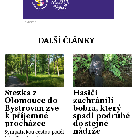
Reklama
DALŠÍ ČLÁNKY
Stezka z
Hasiči
Olomouce do
zachránili
Bystrovan zve
bobra, který
k příjemné
spadl podruhé
procházce
do stejné
nádrže
Sympatickou cestou podél