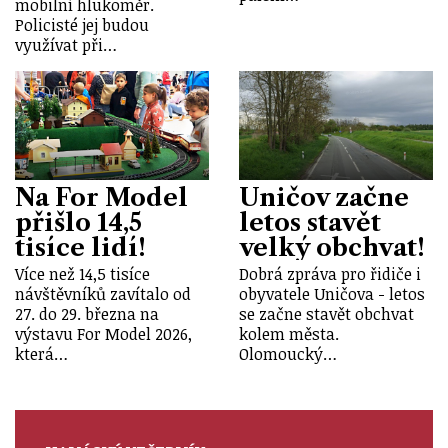
mobilní hlukoměr.
Policisté jej budou
využívat při…
Na For Model
Uničov začne
přišlo 14,5
letos stavět
tisíce lidí!
velký obchvat!
Více než 14,5 tisíce
Dobrá zpráva pro řidiče i
návštěvníků zavítalo od
obyvatele Uničova - letos
27. do 29. března na
se začne stavět obchvat
výstavu For Model 2026,
kolem města.
která…
Olomoucký…