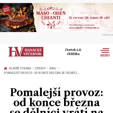
reklama
Čtvrtek 6.8.
Oldřiška
MENU
Zprávy
›
›
›
HLAVNÍ STRANA
ZPRÁVY
KRAJ
POMALEJŠÍ PROVOZ: OD KONCE BŘEZNA SE DĚLNÍCI…
Rozhovory
Olomouc
Kultura
Pomalejší provoz:
Politika
Prostějov
Společnost
od konce března
Hudba
Ekonomika
Přerov
Sport
se dělníci vrátí na
Ženy