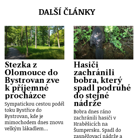
DALŠÍ ČLÁNKY
Stezka z
Hasiči
Olomouce do
zachránili
Bystrovan zve
bobra, který
k příjemné
spadl podruhé
procházce
do stejné
nádrže
Sympatickou cestou podél
toku Bystřice do
Bobra dnes ráno
Bystrovan, kde je
zachránili hasiči v
mimochodem dnes znovu
Hraběšicích na
velkým lákadlem…
Šumpersku. Spadl do
zasněžovací nádrže a