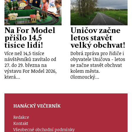
Na For Model
Uničov začne
přišlo 14,5
letos stavět
tisíce lidí!
velký obchvat!
Více než 14,5 tisíce
Dobrá zpráva pro řidiče i
návštěvníků zavítalo od
obyvatele Uničova - letos
27. do 29. března na
se začne stavět obchvat
výstavu For Model 2026,
kolem města.
která…
Olomoucký…
HANÁCKÝ VEČERNÍK
Redakce
Kontakt
Všeobecné obchodní podmínky