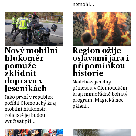
nemohl…
Nový mobilní
Region ožije
hlukoměr
oslavami jara i
pomůže
připomínkou
zklidnit
historie
dopravu v
Nadcházející dny
Jeseníkách
přinesou v Olomouckém
kraji mimořádně bohatý
Jako první v republice
program. Magická noc
pořídil Olomoucký kraj
pálení…
mobilní hlukoměr.
Policisté jej budou
využívat při…