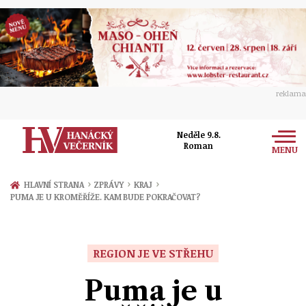
reklama
Neděle 9.8.
Roman
MENU
Zprávy
›
›
›
HLAVNÍ STRANA
ZPRÁVY
KRAJ
PUMA JE U KROMĚŘÍŽE. KAM BUDE POKRAČOVAT?
Rozhovory
Olomouc
Kultura
Politika
Prostějov
REGION JE VE STŘEHU
Společnost
Hudba
Ekonomika
Puma je u
Přerov
Sport
Ženy