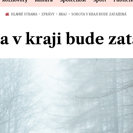
›
›
›
HLAVNÍ STRANA
ZPRÁVY
KRAJ
SOBOTA V KRAJI BUDE ZATAŽENÁ
a v kraji bude za