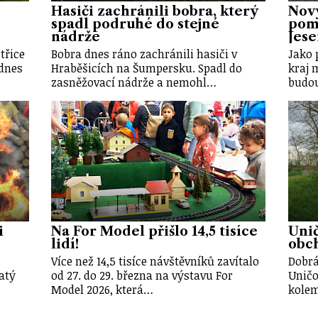
Hasiči zachránili bobra, který
Nov
spadl podruhé do stejné
pomů
nádrže
Jes
třice
Bobra dnes ráno zachránili hasiči v
Jako 
dnes
Hraběšicích na Šumpersku. Spadl do
kraj 
zasněžovací nádrže a nemohl…
budou
i
Na For Model přišlo 14,5 tisíce
Unič
lidí!
obch
Více než 14,5 tisíce návštěvníků zavítalo
Dobrá
atý
od 27. do 29. března na výstavu For
Uničo
Model 2026, která…
kole