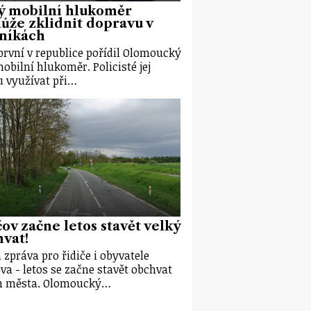
ý mobilní hlukoměr
že zklidnit dopravu v
eníkách
první v republice pořídil Olomoucký
mobilní hlukoměr. Policisté jej
 využívat při…
ov začne letos stavět velký
vat!
 zpráva pro řidiče i obyvatele
va - letos se začne stavět obchvat
m města. Olomoucký…