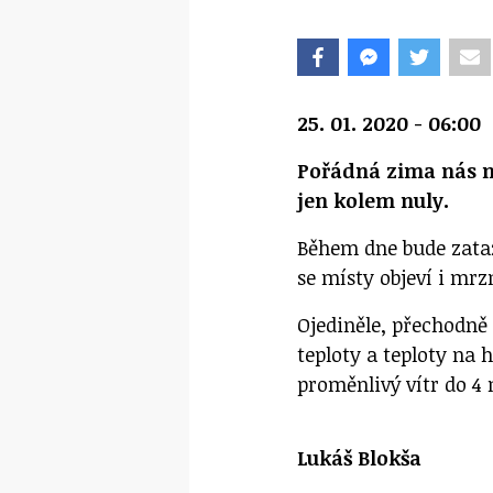
25. 01. 2020 - 06:00
Pořádná zima nás ne
jen kolem nuly.
Během dne bude zataž
se místy objeví i mr
Ojediněle, přechodně
teploty a teploty na h
proměnlivý vítr do 4 
Lukáš Blokša