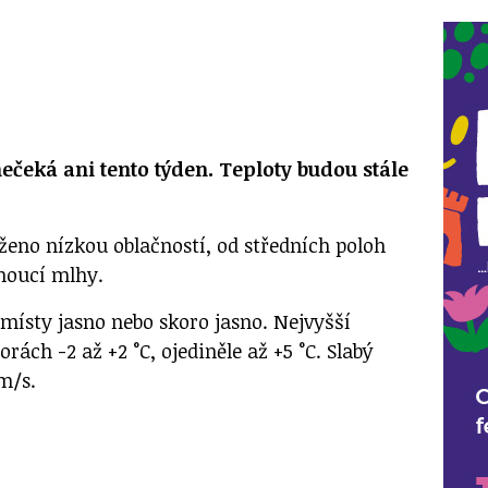
čeká ani tento týden. Teploty budou stále
eno nízkou oblačností, od středních poloh
znoucí mlhy.
 místy jasno nebo skoro jasno. Nejvyšší
orách -2 až +2 °C, ojediněle až +5 °C. Slabý
m/s.