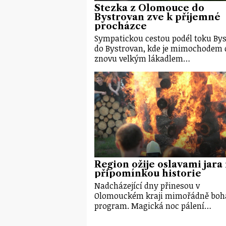
Stezka z Olomouce do
Bystrovan zve k příjemné
procházce
Sympatickou cestou podél toku Bys
do Bystrovan, kde je mimochodem 
znovu velkým lákadlem…
Region ožije oslavami jara 
připomínkou historie
Nadcházející dny přinesou v
Olomouckém kraji mimořádně boh
program. Magická noc pálení…