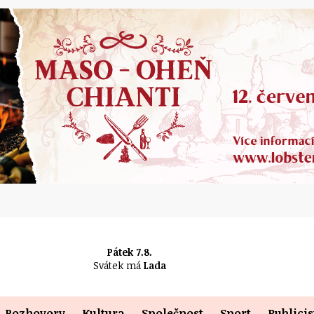
Pátek 7.8.
Svátek má
Lada
Rozhovory
Kultura
Společnost
Sport
Publicis