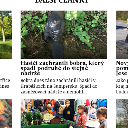
Hasiči zachránili bobra, který
Nov
spadl podruhé do stejné
pomů
nádrže
Jes
třice
Bobra dnes ráno zachránili hasiči v
Jako 
dnes
Hraběšicích na Šumpersku. Spadl do
kraj 
zasněžovací nádrže a nemohl…
budou