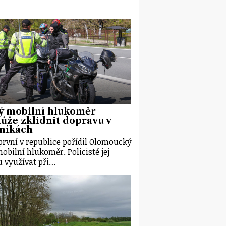
ý mobilní hlukoměr
že zklidnit dopravu v
eníkách
první v republice pořídil Olomoucký
mobilní hlukoměr. Policisté jej
 využívat při…