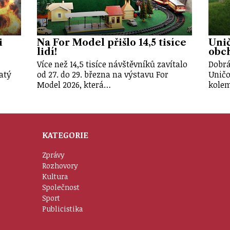
i
Na For Model přišlo 14,5 tisíce
Unič
lidí!
obch
Více než 14,5 tisíce návštěvníků zavítalo
Dobrá
atý
od 27. do 29. března na výstavu For
Uničo
Model 2026, která…
kole
KATEGORIE
Zprávy
Rozhovory
Kultura
Společnost
Sport
Publicistika