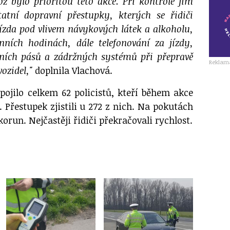
ož bylo prioritou této akce. Při kontrole jim
tatní dopravní přestupky, kterých se řidiči
jízda pod vlivem návykových látek a alkoholu,
nních hodinách, dále telefonování za jízdy,
tních pásů a zádržných systémů při přepravě
Reklam
vozidel,"
doplnila Vlachová.
apojilo celkem 62 policistů, kteří během akce
. Přestupek zjistili u 272 z nich. Na pokutách
 korun. Nejčastěji řidiči překračovali rychlost.