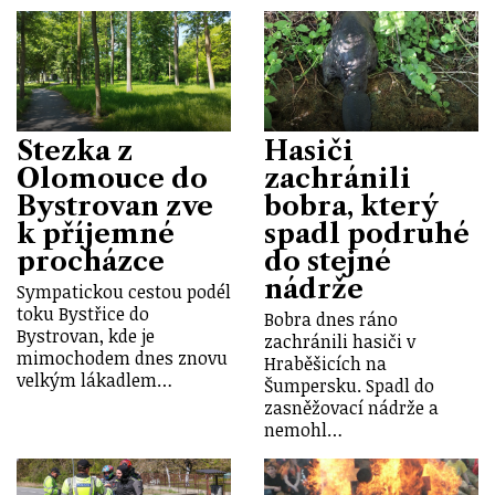
Stezka z
Hasiči
Olomouce do
zachránili
Bystrovan zve
bobra, který
k příjemné
spadl podruhé
procházce
do stejné
nádrže
Sympatickou cestou podél
toku Bystřice do
Bobra dnes ráno
Bystrovan, kde je
zachránili hasiči v
mimochodem dnes znovu
Hraběšicích na
velkým lákadlem…
Šumpersku. Spadl do
zasněžovací nádrže a
nemohl…