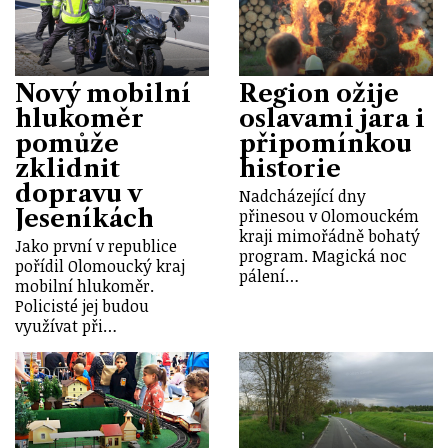
Nový mobilní
Region ožije
hlukoměr
oslavami jara i
pomůže
připomínkou
zklidnit
historie
dopravu v
Nadcházející dny
Jeseníkách
přinesou v Olomouckém
kraji mimořádně bohatý
Jako první v republice
program. Magická noc
pořídil Olomoucký kraj
pálení…
mobilní hlukoměr.
Policisté jej budou
využívat při…