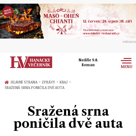
reklama
Neděle 9.8.
Roman
MENU
Zprávy
›
›
›
HLAVNÍ STRANA
ZPRÁVY
KRAJ
SRAŽENÁ SRNA PONIČILA DVĚ AUTA
Rozhovory
Olomouc
Kultura
Sražená srna
Politika
Prostějov
Společnost
poničila dvě auta
Hudba
Ekonomika
Přerov
Sport
Ženy