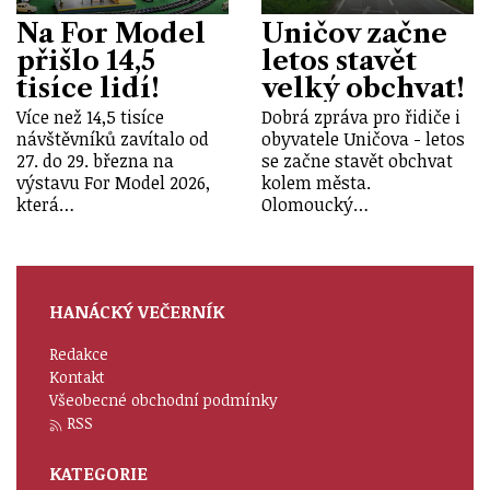
Na For Model
Uničov začne
přišlo 14,5
letos stavět
tisíce lidí!
velký obchvat!
Více než 14,5 tisíce
Dobrá zpráva pro řidiče i
návštěvníků zavítalo od
obyvatele Uničova - letos
27. do 29. března na
se začne stavět obchvat
výstavu For Model 2026,
kolem města.
která…
Olomoucký…
HANÁCKÝ VEČERNÍK
Redakce
Kontakt
Všeobecné obchodní podmínky
RSS
KATEGORIE