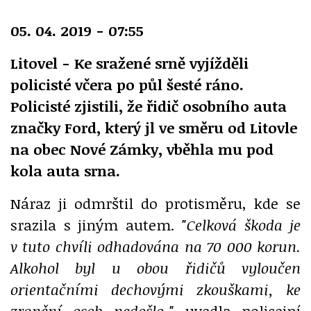
05. 04. 2019 - 07:55
Litovel - Ke sražené srně vyjížděli
policisté včera po půl šesté ráno.
Policisté zjistili, že řidič osobního auta
značky Ford, který jl ve směru od Litovle
na obec Nové Zámky, vběhla mu pod
kola auta srna.
Náraz ji odmrštil do protisměru, kde se
srazila s jiným autem.
"Celková škoda je
v tuto chvíli odhadována na 70 000 korun.
Alkohol byl u obou řidičů vyloučen
orientačními dechovými zkouškami, ke
zranění osob nedošlo,"
uvedla policejní