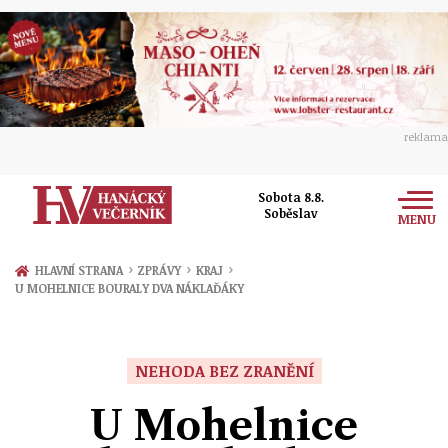
reklama
Sobota 8.8.
Soběslav
MENU
Zprávy
›
›
›
HLAVNÍ STRANA
ZPRÁVY
KRAJ
U MOHELNICE BOURALY DVA NÁKLAĎÁKY
Rozhovory
Olomouc
Kultura
Politika
Prostějov
NEHODA BEZ ZRANĚNÍ
Společnost
Hudba
Ekonomika
U Mohelnice
Přerov
Sport
Ženy