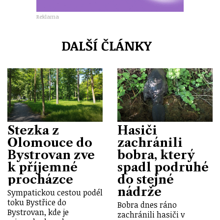
Reklama
DALŠÍ ČLÁNKY
Stezka z
Hasiči
Olomouce do
zachránili
Bystrovan zve
bobra, který
k příjemné
spadl podruhé
procházce
do stejné
nádrže
Sympatickou cestou podél
toku Bystřice do
Bobra dnes ráno
Bystrovan, kde je
zachránili hasiči v