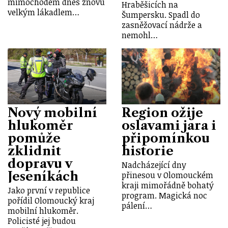
mimochodem dnes znovu
Hraběšicích na
velkým lákadlem…
Šumpersku. Spadl do
zasněžovací nádrže a
nemohl…
Nový mobilní
Region ožije
hlukoměr
oslavami jara i
pomůže
připomínkou
zklidnit
historie
dopravu v
Nadcházející dny
Jeseníkách
přinesou v Olomouckém
kraji mimořádně bohatý
Jako první v republice
program. Magická noc
pořídil Olomoucký kraj
pálení…
mobilní hlukoměr.
Policisté jej budou