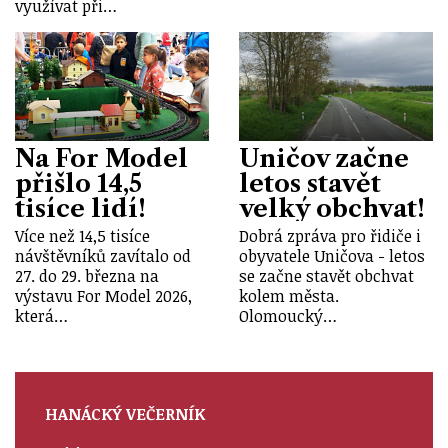
využívat při…
Na For Model
Uničov začne
přišlo 14,5
letos stavět
tisíce lidí!
velký obchvat!
Více než 14,5 tisíce
Dobrá zpráva pro řidiče i
návštěvníků zavítalo od
obyvatele Uničova - letos
27. do 29. března na
se začne stavět obchvat
výstavu For Model 2026,
kolem města.
která…
Olomoucký…
HANÁCKÝ VEČERNÍK