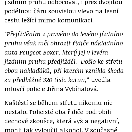
jízdním pruhu odbočovat, i přes dvojitou
podélnou čáru souvislou vlevo na lesní
cestu ležící mimo komunikaci.
"Přejížděním z pravého do levého jízdního
pruhu však měl ohrozit řidiče nákladního
auta Peugeot Boxer, který jej v levém
jízdním pruhu předjížděl. Došlo ke střetu
obou náklaďáků, při kterém vznikla škoda
za předběžně 320 tisíc korun,"
uvedla
mluvčí policie Jiřina Vybíhalová.
Naštěstí se během střetu nikomu nic
nestalo. Policisté oba řidiče podrobili
dechové zkoušce, která vyšla negativní,
mohli tak vyloučit alkohol. V současné