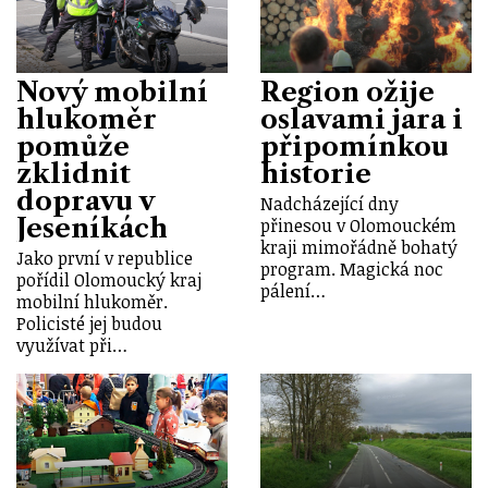
Nový mobilní
Region ožije
hlukoměr
oslavami jara i
pomůže
připomínkou
zklidnit
historie
dopravu v
Nadcházející dny
Jeseníkách
přinesou v Olomouckém
kraji mimořádně bohatý
Jako první v republice
program. Magická noc
pořídil Olomoucký kraj
pálení…
mobilní hlukoměr.
Policisté jej budou
využívat při…