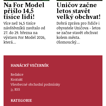
Na For Model
Uničov začne
přišlo 14,5
letos stavět
tisíce lidí!
velký obchvat!
Více než 14,5 tisíce
Dobrá zpráva pro řidiče i
návštěvníků zavítalo od
obyvatele Uničova - letos
27. do 29. března na
se začne stavět obchvat
výstavu For Model 2026,
kolem města.
která…
Olomoucký…
HANÁCKÝ VEČERNÍK
Redakce
Kontakt
Všeobecné obchodní podmínky
RSS
KATEGORIE