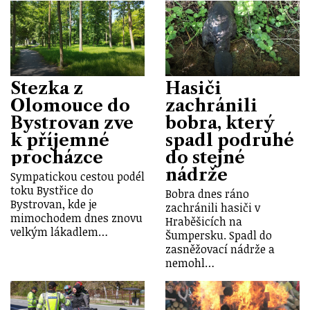
Stezka z
Hasiči
Olomouce do
zachránili
Bystrovan zve
bobra, který
k příjemné
spadl podruhé
procházce
do stejné
nádrže
Sympatickou cestou podél
toku Bystřice do
Bobra dnes ráno
Bystrovan, kde je
zachránili hasiči v
mimochodem dnes znovu
Hraběšicích na
velkým lákadlem…
Šumpersku. Spadl do
zasněžovací nádrže a
nemohl…