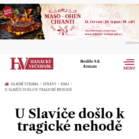
reklama
Neděle 9.8.
Roman
MENU
Zprávy
›
›
›
HLAVNÍ STRANA
ZPRÁVY
KRAJ
U SLAVÍČE DOŠLO K TRAGICKÉ NEHODĚ
Rozhovory
Olomouc
Kultura
U Slavíče došlo k
Politika
Prostějov
Společnost
tragické nehodě
Hudba
Ekonomika
Přerov
Sport
Ženy