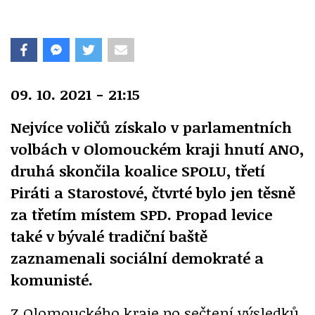
09. 10. 2021 - 21:15
Nejvíce voličů získalo v parlamentních
volbách v Olomouckém kraji hnutí ANO,
druhá skončila koalice SPOLU, třetí
Piráti a Starostové, čtvrté bylo jen těsně
za třetím místem SPD. Propad levice
také v bývalé tradiční baště
zaznamenali sociální demokraté a
komunisté.
Z Olomouckého kraje po sečtení výsledků