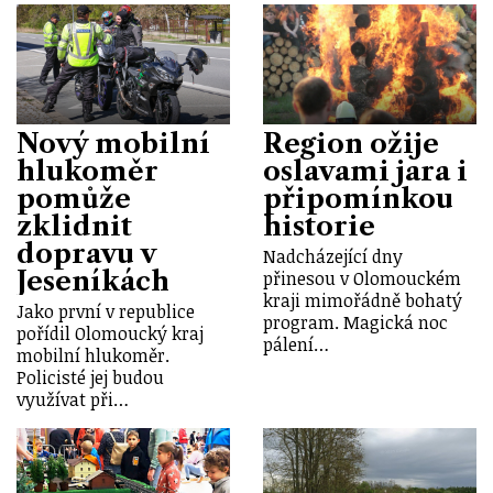
Nový mobilní
Region ožije
hlukoměr
oslavami jara i
pomůže
připomínkou
zklidnit
historie
dopravu v
Nadcházející dny
Jeseníkách
přinesou v Olomouckém
kraji mimořádně bohatý
Jako první v republice
program. Magická noc
pořídil Olomoucký kraj
pálení…
mobilní hlukoměr.
Policisté jej budou
využívat při…