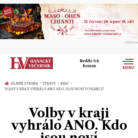
reklama
Neděle 9.8.
Roman
MENU
Zprávy
›
›
›
HLAVNÍ STRANA
ZPRÁVY
KRAJ
VOLBY V KRAJI VYHRÁLO ANO. KDO JSOU NOVÍ POSLANCI?
Rozhovory
Olomouc
Kultura
Volby v kraji
Politika
Prostějov
Společnost
vyhrálo ANO. Kdo
Hudba
Ekonomika
Přerov
Sport
jsou noví
Ženy