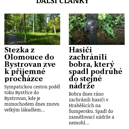
DALŠÍ ČLÁNKY
Stezka z
Hasiči
Olomouce do
zachránili
Bystrovan zve
bobra, který
k příjemné
spadl podruhé
procházce
do stejné
nádrže
Sympatickou cestou podél
toku Bystřice do
Bobra dnes ráno
Bystrovan, kde je
zachránili hasiči v
mimochodem dnes znovu
Hraběšicích na
velkým lákadlem…
Šumpersku. Spadl do
zasněžovací nádrže a
nemohl…