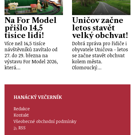
Na For Model
Uničov začne
přišlo 14,5
letos stavět
tisíce lidí!
velký obchvat!
Více než 14,5 tisíce
Dobrá zpráva pro řidiče i
návštěvníků zavítalo od
obyvatele Uničova - letos
27. do 29. března na
se začne stavět obchvat
výstavu For Model 2026,
kolem města.
která…
Olomoucký…
HANÁCKÝ VEČERNÍK
Redakce
Kontakt
Všeobecné obchodní podmínky
RSS