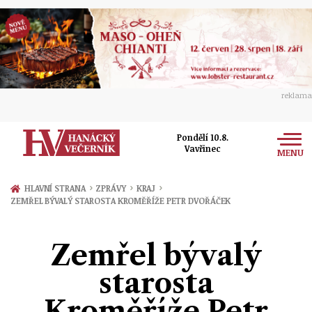
reklama
Pondělí 10.8.
Vavřinec
MENU
Zprávy
›
›
›
HLAVNÍ STRANA
ZPRÁVY
KRAJ
ZEMŘEL BÝVALÝ STAROSTA KROMĚŘÍŽE PETR DVOŘÁČEK
Rozhovory
Olomouc
Kultura
Zemřel bývalý
Politika
Prostějov
Společnost
starosta
Hudba
Ekonomika
Přerov
Sport
Kroměříže Petr
Ženy