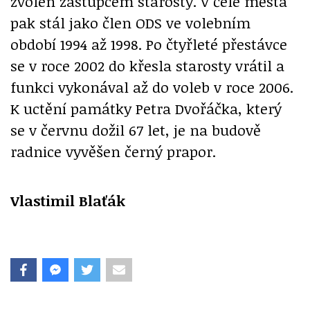
zvolen zástupcem starosty. V čele města
pak stál jako člen ODS ve volebním
období 1994 až 1998. Po čtyřleté přestávce
se v roce 2002 do křesla starosty vrátil a
funkci vykonával až do voleb v roce 2006.
K uctění památky Petra Dvořáčka, který
se v červnu dožil 67 let, je na budově
radnice vyvěšen černý prapor.
Vlastimil Blaťák