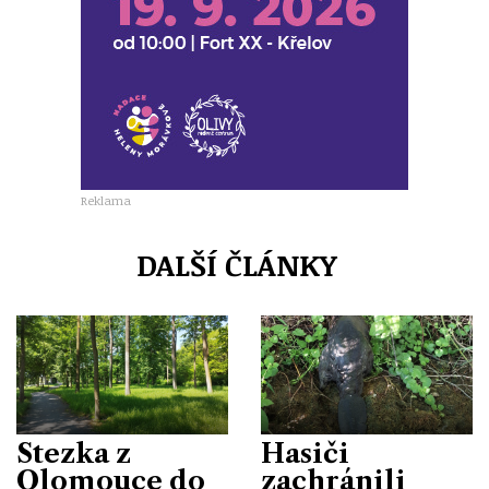
Reklama
DALŠÍ ČLÁNKY
Stezka z
Hasiči
Olomouce do
zachránili