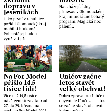
dopravu v
Nadcházející dny
Jeseníkách
přinesou v Olomouckém
kraji mimořádně bohatý
Jako první v republice
program. Magická noc
pořídil Olomoucký kraj
pálení…
mobilní hlukoměr.
Policisté jej budou
využívat při…
Na For Model
Uničov začne
přišlo 14,5
letos stavět
tisíce lidí!
velký obchvat!
Více než 14,5 tisíce
Dobrá zpráva pro řidiče i
návštěvníků zavítalo od
obyvatele Uničova - letos
27. do 29. března na
se začne stavět obchvat
výstavu For Model 2026,
kolem města.