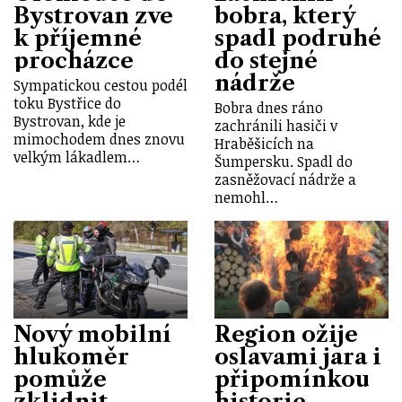
Bystrovan zve
bobra, který
k příjemné
spadl podruhé
procházce
do stejné
nádrže
Sympatickou cestou podél
toku Bystřice do
Bobra dnes ráno
Bystrovan, kde je
zachránili hasiči v
mimochodem dnes znovu
Hraběšicích na
velkým lákadlem…
Šumpersku. Spadl do
zasněžovací nádrže a
nemohl…
Nový mobilní
Region ožije
hlukoměr
oslavami jara i
pomůže
připomínkou
zklidnit
historie