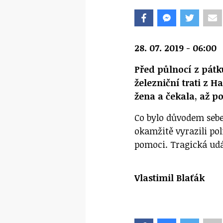
28. 07. 2019 - 06:00
Před půlnocí z pátk
železniční trati z H
žena a čekala, až po
Co bylo důvodem seb
okamžitě vyrazili pol
pomoci. Tragická udál
Vlastimil Blaťák