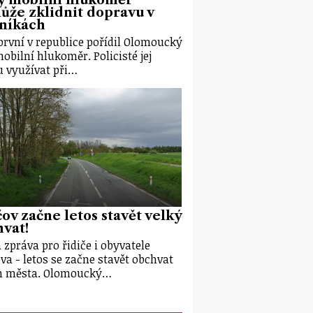
že zklidnit dopravu v
eníkách
první v republice pořídil Olomoucký
mobilní hlukoměr. Policisté jej
 využívat při…
ov začne letos stavět velký
vat!
 zpráva pro řidiče i obyvatele
va - letos se začne stavět obchvat
m města. Olomoucký…