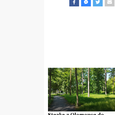
Stezka z Olomouce do