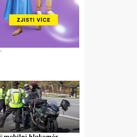
a
ý mobilní hlukoměr