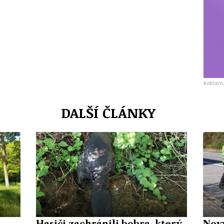
Reklam
DALŠÍ ČLÁNKY
Hasiči zachránili bobra, který
Nov