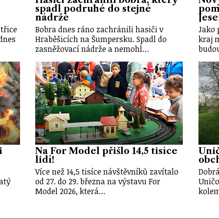
spadl podruhé do stejné
pomů
nádrže
Jes
třice
Bobra dnes ráno zachránili hasiči v
Jako 
dnes
Hraběšicích na Šumpersku. Spadl do
kraj 
zasněžovací nádrže a nemohl…
budou
i
Na For Model přišlo 14,5 tisíce
Unič
lidí!
obch
Více než 14,5 tisíce návštěvníků zavítalo
Dobrá
atý
od 27. do 29. března na výstavu For
Uničo
Model 2026, která…
kole