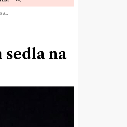
JE A…
 sedla na