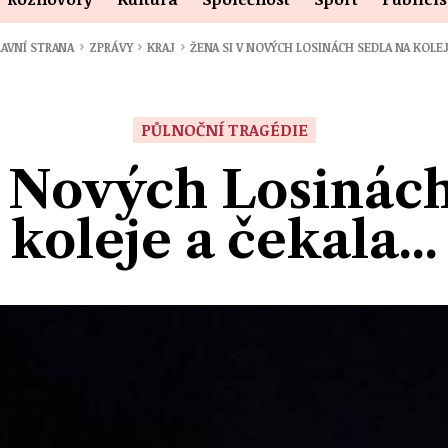
›
›
›
AVNÍ STRANA
ZPRÁVY
KRAJ
ŽENA SI V NOVÝCH LOSINÁCH SEDLA NA KOLE
PŮLNOČNÍ TRAGÉDIE
v Nových Losinách
koleje a čekala...