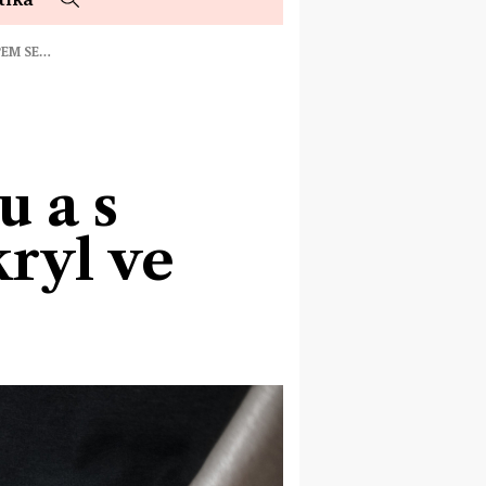
PEM SE…
 a s
kryl ve