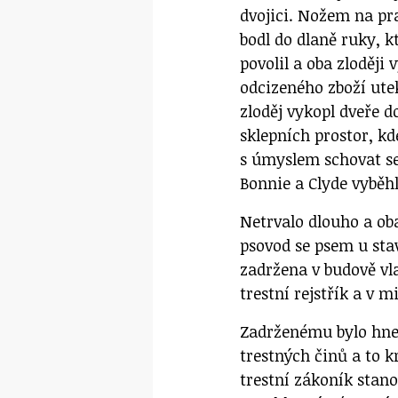
dvojici. Nožem na pr
bodl do dlaně ruky, k
povolil a oba zloději
odcizeného zboží utek
zloděj vykopl dveře d
sklepních prostor, kd
s úmyslem schovat se
Bonnie a Clyde vyběhli
Netrvalo dlouho a oba
psovod se psem u stav
zadržena v budově vl
trestní rejstřík a v m
Zadrženému bylo hned
trestných činů a to k
trestní zákoník stano