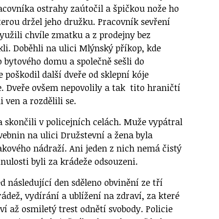
acovníka ostrahy zaútočil a špičkou nože ho
terou držel jeho družku. Pracovník sevření
 využili chvíle zmatku a z prodejny bez
li. Doběhli na ulici Mlýnský příkop, kde
o bytového domu a společně sešli do
e poškodil další dveře od sklepní kóje
. Dveře ovšem nepovolily a tak tito hraničtí
 ven a rozdělili se.
 skončili v policejních celách. Muže vypátral
ebnin na ulici Družstevní a žena byla
akového nádraží. Ani jeden z nich nemá čistý
inulosti byli za krádeže odsouzeni.
 následující den sděleno obvinění ze tří
rádež, vydírání a ublížení na zdraví, za které
ví až osmiletý trest odnětí svobody. Policie