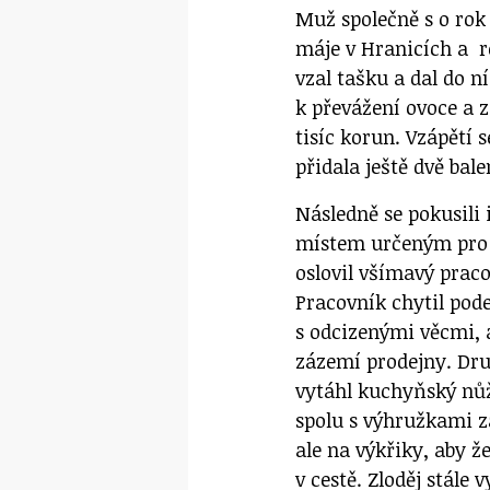
Muž společně s o rok 
máje v Hranicích a r
vzal tašku a dal do n
k převážení ovoce a z
tisíc korun. Vzápětí 
přidala ještě dvě bal
Následně se pokusili
místem určeným pro v
oslovil všímavý prac
Pracovník chytil pod
s odcizenými věcmi, a
zázemí prodejny. Dru
vytáhl kuchyňský nůž
spolu s výhružkami 
ale na výkřiky, aby ž
v cestě. Zloděj stále 