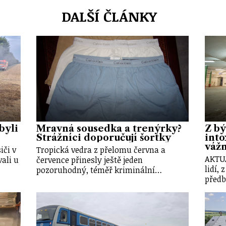
DALŠÍ ČLÁNKY
byli
Mravná sousedka a trenýrky?
Z bý
Strážníci doporučují šortky
into
váž
iči v
Tropická vedra z přelomu června a
AKTU
ali u
července přinesly ještě jeden
lidí, 
pozoruhodný, téměř kriminální…
předb