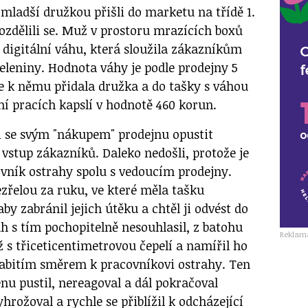
mladší družkou přišli do marketu na třídě 1.
ozdělili se. Muž v prostoru mrazících boxů
í digitální váhu, která sloužila zákazníkům
eleniny. Hodnota váhy je podle prodejny 5
se k němu přidala družka a do tašky s váhou
ení pracích kapslí v hodnotě 460 korun.
 i se svým "nákupem" prodejnu opustit
stup zákazníků. Daleko nedošli, protože je
ovník ostrahy spolu s vedoucím prodejny.
ezřelou za ruku, ve které měla tašku
by zabránil jejich útěku a chtěl ji odvést do
h s tím pochopitelně nesouhlasil, z batohu
Reklam
 s třiceticentimetrovou čepelí a namířil ho
zabitím směrem k pracovníkovi ostrahy. Ten
enu pustil, nereagoval a dál pokračoval
vyhrožoval a rychle se přiblížil k odcházející