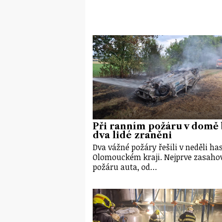
Při ranním požáru v domě 
dva lidé zraněni
Dva vážné požáry řešili v neděli has
Olomouckém kraji. Nejprve zasahov
požáru auta, od…