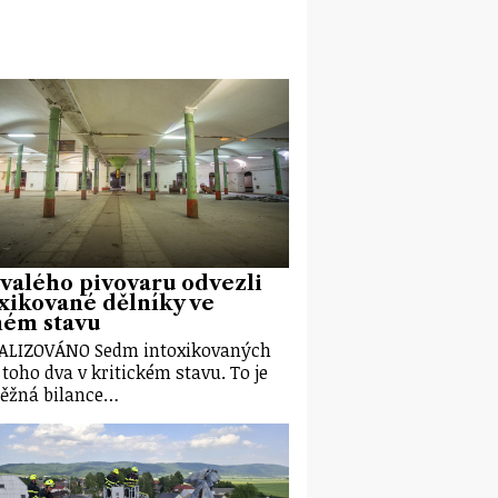
valého pivovaru odvezli
xikované dělníky ve
ném stavu
ALIZOVÁNO Sedm intoxikovaných
z toho dva v kritickém stavu. To je
ěžná bilance…