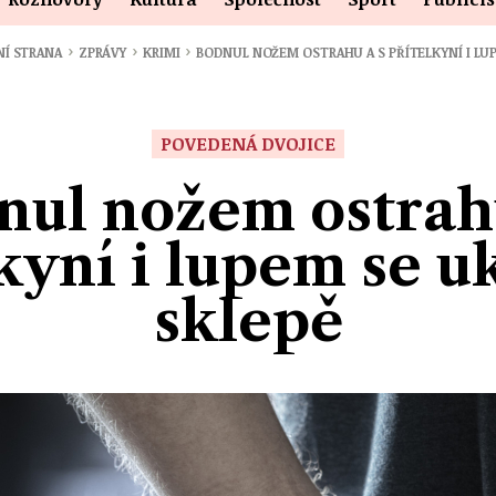
›
›
›
NÍ STRANA
ZPRÁVY
KRIMI
BODNUL NOŽEM OSTRAHU A S PŘÍTELKYNÍ I LU
POVEDENÁ DVOJICE
nul nožem ostrahu
kyní i lupem se u
sklepě