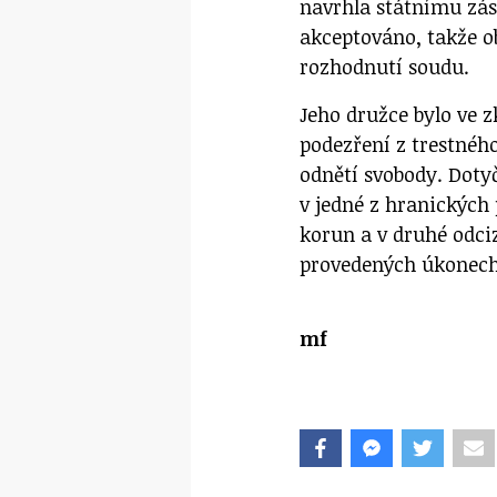
navrhla státnímu zás
akceptováno, takže o
rozhodnutí soudu.
Jeho družce bylo ve 
podezření z trestného 
odnětí svobody. Doty
v jedné z hranických
korun a v druhé odci
provedených úkonec
mf