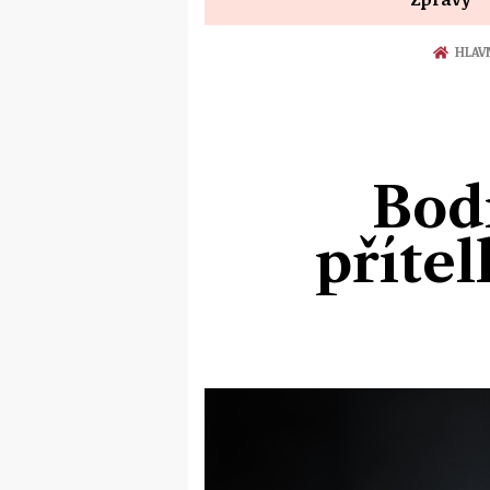
HLAV
Bod
přítel