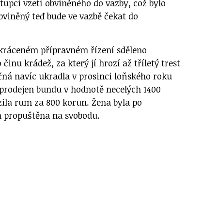
tupci vzetí obviněného do vazby, což bylo
bviněný teď bude ve vazbě čekat do
zkráceném přípravném řízení sděleno
činu krádež, za který jí hrozí až tříletý trest
čná navíc ukradla v prosinci loňského roku
 prodejen bundu v hodnotě necelých 1400
zila rum za 800 korun. Žena byla po
h propuštěna na svobodu.