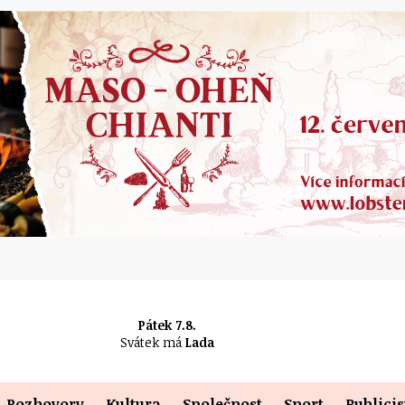
Pátek 7.8.
Svátek má
Lada
Rozhovory
Kultura
Společnost
Sport
Publicis