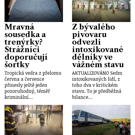
Mravná
Z bývalého
sousedka a
pivovaru
trenýrky?
odvezli
Strážníci
intoxikované
doporučují
dělníky ve
šortky
vážném stavu
Tropická vedra z přelomu
AKTUALIZOVÁNO Sedm
června a července
intoxikovaných lidí, z
přinesly ještě jeden
toho dva v kritickém
pozoruhodný, téměř
stavu. To je předběžná
kriminální…
bilance…