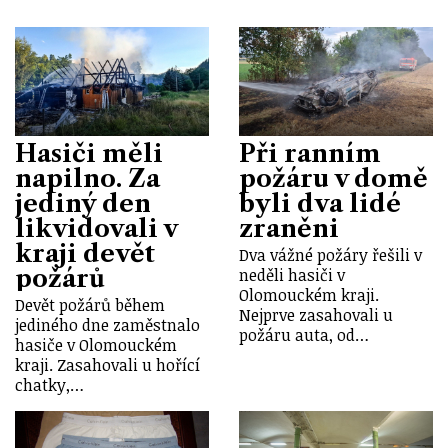
Hasiči měli
Při ranním
napilno. Za
požáru v domě
jediný den
byli dva lidé
likvidovali v
zraněni
kraji devět
Dva vážné požáry řešili v
požárů
neděli hasiči v
Olomouckém kraji.
Devět požárů během
Nejprve zasahovali u
jediného dne zaměstnalo
požáru auta, od…
hasiče v Olomouckém
kraji. Zasahovali u hořící
chatky,…