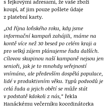
s fejkovými adresami, že vaše zboží
koupí, ať jim pouze pošlete údaje
z platební karty.
„Od října loňského roku, kdy jsme
informační kampaň zahájili, máme na
kontě více než 30 besed po celém kraji a
pro velký zájem plánujeme řadu dalších.
Cílovou skupinou naší kampaně nejsou jen
senioři, jak je to mnohdy veřejností
vnímáno, ale především dospělá populace,
lidé v produktivním věku. Typů podvodů je
celá řada a jejich obětí se může stát
v podstatě kdokoli z nás,“
řekla
Hanáckému večerníku koordinátorka