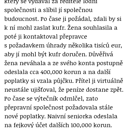
který se vydával za ředitele lodní
společnosti a slíbil jí společnou
budoucnost. Po čase ji požádal, zdali by si
k ní mohl zaslat kufr. Žena souhlasila a
poté ji kontaktoval přepravce
s požadavkem úhrady několika tisíců eur,
aby jí mohl být kufr doručen. Důvěřivá
žena neváhala a ze svého konta postupně
odeslala cca 400,000 korun a na další
poplatky si vzala půjčku. Přítel ji virtuálně
neustále ujišťoval, že peníze dostane zpět.
Po čase se výtečník odmlčel, zato
přepravní společnost požadovala stále
nové poplatky. Naivní seniorka odeslala
na fejkový účet dalších 100,000 korun.