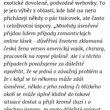
exotické dovolené, podvodné webovky. To
je jen výběr z oblastí, kde lidé na netu
přicházejí někdy o pár tisícovek, ale často
i celoživotní úspory.
„
Mnohdy úsměvné
přijdou lidem případy romantických
online lásek - důvěřivá životem zklamaná
česká žena versus americký voják, chirurg,
pracovník na ropné plošině. Ale i v těchto
případech považujeme za důležité
vysvětlit, že se jedná o závažný problém a
že i když se to někomu může zdát
úsměvné, někdo z jeho rodiny či blízkého
okolí se může úplně klidně do takové
situace dostat a přijít kromě iluzí i o
všechny úspory. Je proto důležité vnímat