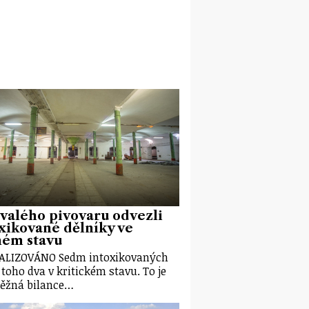
valého pivovaru odvezli
xikované dělníky ve
ném stavu
ALIZOVÁNO Sedm intoxikovaných
z toho dva v kritickém stavu. To je
ěžná bilance…