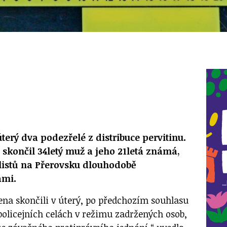
 úterý dva podezřelé z distribuce pervitinu.
 skončil 34letý muž a jeho 21letá známá,
listů na Přerovsku dlouhodobě
ami.
ena skončili v úterý, po předchozím souhlasu
policejních celách v režimu zadržených osob,