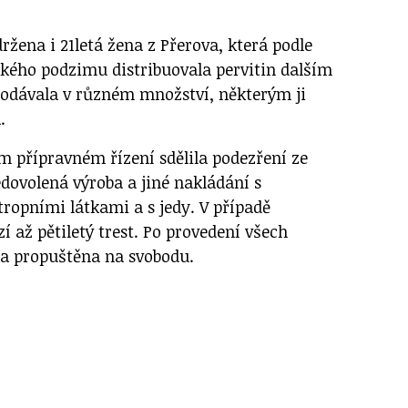
držena i 21letá žena z Přerova, která podle
ského podzimu distribuovala pervitin dalším
odávala v různém množství, některým ji
.
ém přípravném řízení sdělila podezření ze
dovolená výroba a jiné nakládání s
opními látkami a s jedy. V případě
zí až pětiletý trest. Po provedení všech
la propuštěna na svobodu.