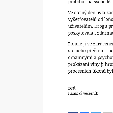
probíhat na svobodě.
Ve stejný den byla za
vyšetřovatelů od loň
uživatelům. Drogu pr
poskytovala i zdarma
Policie jí ve zkrácen
stejného přečinu – ne
omamnými a psychotr
prokázání viny jí hro
procesních úkonů by
red
Hanácký večerník