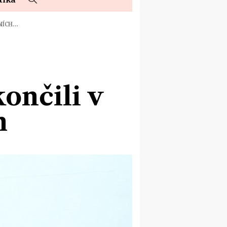
JNÍCH…
ončili v
h