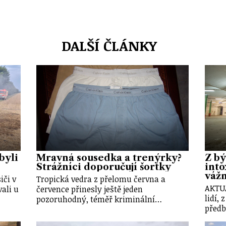
DALŠÍ ČLÁNKY
byli
Mravná sousedka a trenýrky?
Z bý
Strážníci doporučují šortky
into
váž
iči v
Tropická vedra z přelomu června a
AKTU
ali u
července přinesly ještě jeden
lidí, 
pozoruhodný, téměř kriminální…
předb