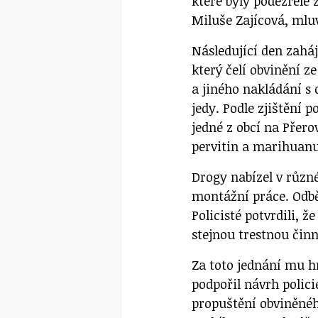
které byly podezřelé 
Miluše Zajícová, mluv
Následující den zaháj
který čelí obvinění z
a jiného nakládání 
jedy. Podle zjištění p
jedné z obcí na Přero
pervitin a marihuanu
Drogy nabízel v růz
montážní práce. Odběr
Policisté potvrdili, 
stejnou trestnou činn
Za toto jednání mu hr
podpořil návrh polici
propuštění obviněnéh