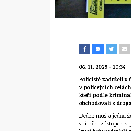
06. 11. 2025 - 10:34
Policisté zadrželi v
V policejních celách
kteří podle krimina
obchodovali s drog
„Jeden muž a jedna ž
státního zástupce, v 