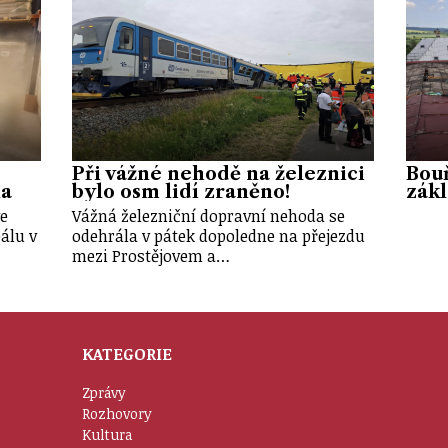
Při vážné nehodě na železnici
Bouř
na
bylo osm lidí zraněno!
zákl
ve
Vážná železniční dopravní nehoda se
álu v
odehrála v pátek dopoledne na přejezdu
mezi Prostějovem a…
KATEGORIE
Zprávy
Rozhovory
Kultura