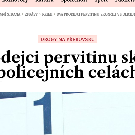
›
›
›
VNÍ STRANA
ZPRÁVY
KRIMI
DVA PRODEJCI PERVITINU SKONČILI V POLICE
DROGY NA PŘEROVSKU
dejci pervitinu sk
policejních celác