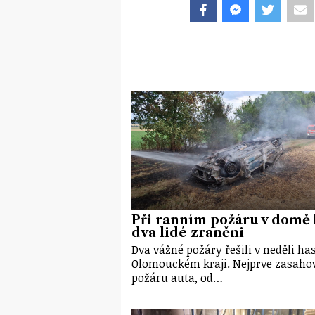
Při ranním požáru v domě 
dva lidé zraněni
Dva vážné požáry řešili v neděli has
Olomouckém kraji. Nejprve zasahov
požáru auta, od…