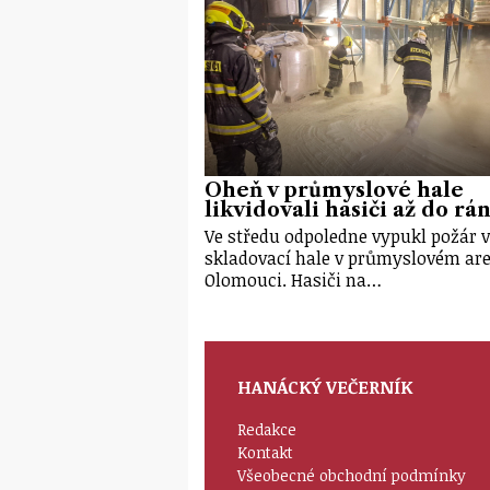
Oheň v průmyslové hale
likvidovali hasiči až do rá
Ve středu odpoledne vypukl požár 
skladovací hale v průmyslovém are
Olomouci. Hasiči na…
HANÁCKÝ VEČERNÍK
Redakce
Kontakt
Všeobecné obchodní podmínky