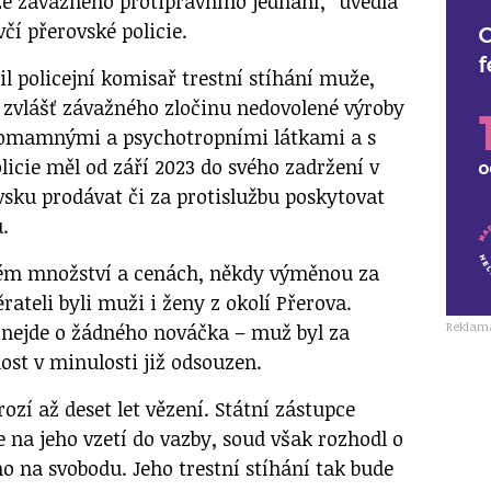
ze závažného protiprávního jednání,“ uvedla
čí přerovské policie.
il policejní komisař trestní stíhání muže,
e zvlášť závažného zločinu nedovolené výroby
s omamnými a psychotropními látkami a s
olicie měl od září 2023 do svého zadržení v
vsku prodávat či za protislužbu poskytovat
.
ném množství a cenách, někdy výměnou za
ateli byli muži i ženy z okolí Přerova.
Reklam
že nejde o žádného nováčka – muž byl za
ost v minulosti již odsouzen.
ozí až deset let vězení. Státní zástupce
e na jeho vzetí do vazby, soud však rozhodl o
o na svobodu. Jeho trestní stíhání tak bude