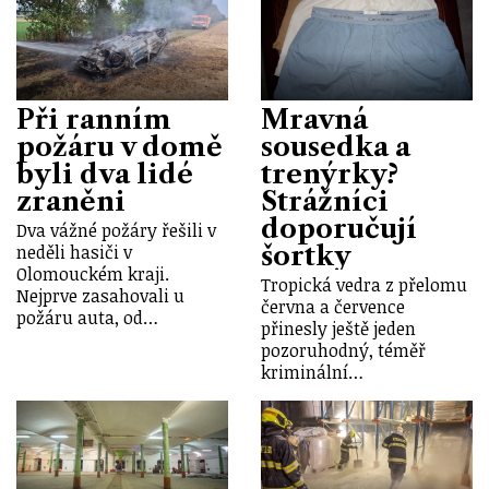
Při ranním
Mravná
požáru v domě
sousedka a
byli dva lidé
trenýrky?
zraněni
Strážníci
doporučují
Dva vážné požáry řešili v
šortky
neděli hasiči v
Olomouckém kraji.
Tropická vedra z přelomu
Nejprve zasahovali u
června a července
požáru auta, od…
přinesly ještě jeden
pozoruhodný, téměř
kriminální…