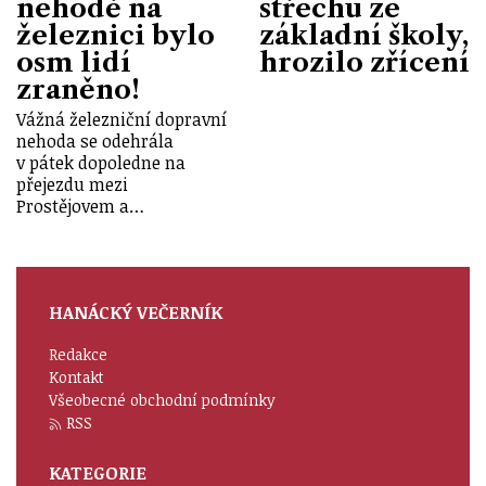
nehodě na
střechu ze
železnici bylo
základní školy,
osm lidí
hrozilo zřícení
zraněno!
Vážná železniční dopravní
nehoda se odehrála
v pátek dopoledne na
přejezdu mezi
Prostějovem a…
HANÁCKÝ VEČERNÍK
Redakce
Kontakt
Všeobecné obchodní podmínky
RSS
KATEGORIE