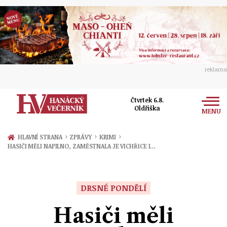
reklama
Čtvrtek 6.8.
Oldřiška
MENU
Zprávy
›
›
›
HLAVNÍ STRANA
ZPRÁVY
KRIMI
HASIČI MĚLI NAPILNO, ZAMĚSTNALA JE VICHŘICE I…
Rozhovory
Olomouc
Kultura
Politika
Prostějov
DRSNÉ PONDĚLÍ
Společnost
Hudba
Ekonomika
Hasiči měli
Přerov
Sport
Ženy