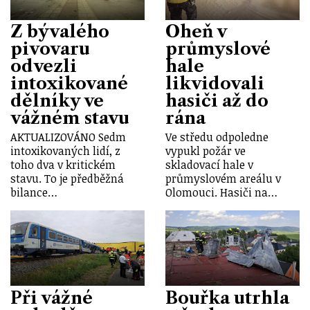
Z bývalého
Oheň v
pivovaru
průmyslové
odvezli
hale
intoxikované
likvidovali
dělníky ve
hasiči až do
vážném stavu
rána
AKTUALIZOVÁNO Sedm
Ve středu odpoledne
intoxikovaných lidí, z
vypukl požár ve
toho dva v kritickém
skladovací hale v
stavu. To je předběžná
průmyslovém areálu v
bilance…
Olomouci. Hasiči na…
Při vážné
Bouřka utrhla