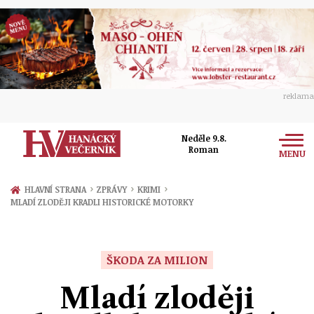
reklama
Neděle 9.8.
Roman
MENU
Zprávy
›
›
›
HLAVNÍ STRANA
ZPRÁVY
KRIMI
MLADÍ ZLODĚJI KRADLI HISTORICKÉ MOTORKY
Rozhovory
Olomouc
Kultura
Politika
Prostějov
ŠKODA ZA MILION
Společnost
Hudba
Ekonomika
Mladí zloději
Přerov
Sport
Ženy