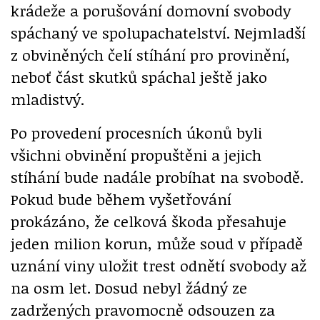
krádeže a porušování domovní svobody
spáchaný ve spolupachatelství. Nejmladší
z obviněných čelí stíhání pro provinění,
neboť část skutků spáchal ještě jako
mladistvý.
Po provedení procesních úkonů byli
všichni obvinění propuštěni a jejich
stíhání bude nadále probíhat na svobodě.
Pokud bude během vyšetřování
prokázáno, že celková škoda přesahuje
jeden milion korun, může soud v případě
uznání viny uložit trest odnětí svobody až
na osm let. Dosud nebyl žádný ze
zadržených pravomocně odsouzen za