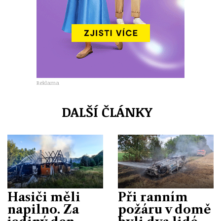
Reklama
DALŠÍ ČLÁNKY
Hasiči měli
Při ranním
napilno. Za
požáru v domě