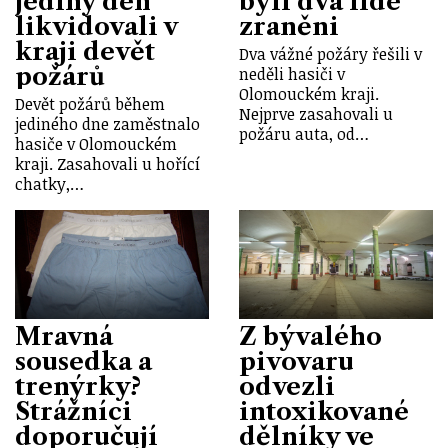
jediný den
byli dva lidé
likvidovali v
zraněni
kraji devět
Dva vážné požáry řešili v
požárů
neděli hasiči v
Olomouckém kraji.
Devět požárů během
Nejprve zasahovali u
jediného dne zaměstnalo
požáru auta, od…
hasiče v Olomouckém
kraji. Zasahovali u hořící
chatky,…
Mravná
Z bývalého
sousedka a
pivovaru
trenýrky?
odvezli
Strážníci
intoxikované
doporučují
dělníky ve