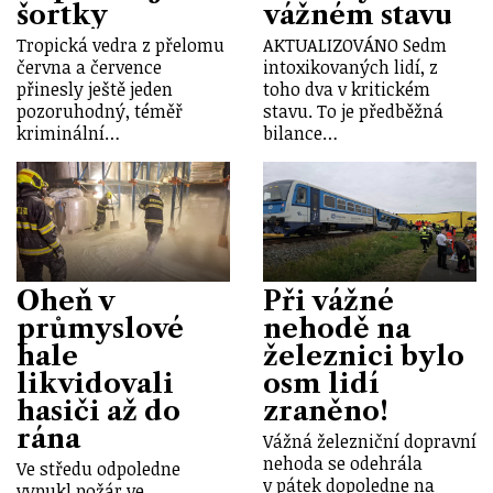
šortky
vážném stavu
Tropická vedra z přelomu
AKTUALIZOVÁNO Sedm
června a července
intoxikovaných lidí, z
přinesly ještě jeden
toho dva v kritickém
pozoruhodný, téměř
stavu. To je předběžná
kriminální…
bilance…
Oheň v
Při vážné
průmyslové
nehodě na
hale
železnici bylo
likvidovali
osm lidí
hasiči až do
zraněno!
rána
Vážná železniční dopravní
nehoda se odehrála
Ve středu odpoledne
v pátek dopoledne na
vypukl požár ve