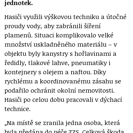
jednotek.
Hasiči využili výškovou techniku a útočné
proudy vody, aby zabránili šíření
plamenů. Situaci komplikovalo velké
množství uskladněného materiálu – v
objektu byly kanystry s hořlavinami a
ředidly, tlakové lahve, pneumatiky i
kontejnery s olejem a naftou. Díky
rychlému a koordinovanému zásahu se
podařilo ochránit okolní nemovitosti.
Hasiči po celou dobu pracovali v dýchací
technice.
„Na místě se zranila jedna osoba, která
byla předána do péče ZZS. Celková škoda