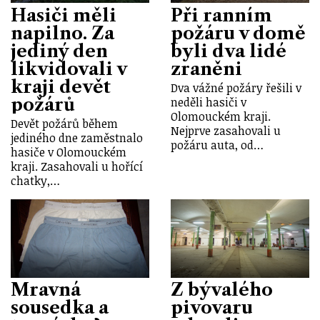
Hasiči měli
Při ranním
napilno. Za
požáru v domě
jediný den
byli dva lidé
likvidovali v
zraněni
kraji devět
Dva vážné požáry řešili v
požárů
neděli hasiči v
Olomouckém kraji.
Devět požárů během
Nejprve zasahovali u
jediného dne zaměstnalo
požáru auta, od…
hasiče v Olomouckém
kraji. Zasahovali u hořící
chatky,…
Mravná
Z bývalého
sousedka a
pivovaru