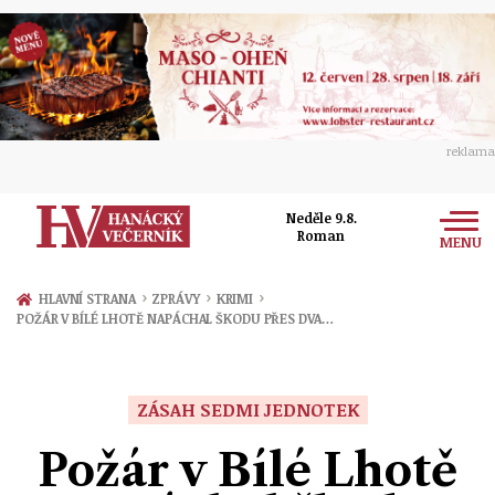
reklama
Neděle 9.8.
Roman
MENU
Zprávy
›
›
›
HLAVNÍ STRANA
ZPRÁVY
KRIMI
POŽÁR V BÍLÉ LHOTĚ NAPÁCHAL ŠKODU PŘES DVA…
Rozhovory
Olomouc
Kultura
Politika
Prostějov
ZÁSAH SEDMI JEDNOTEK
Společnost
Hudba
Ekonomika
Požár v Bílé Lhotě
Přerov
Sport
Ženy