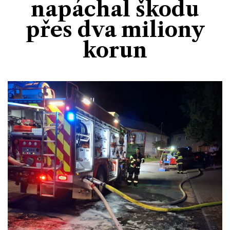
napáchal škodu
Divadlo
Kultura
Publicistika
Kraj
Fotbal
přes dva miliony
Zábava
Výstavy
Společnost
Ankety
korun
Krimi
Hokej
Akce v regionu
Osobnosti
Sport
Glosy & Komentáře
Atletika
Zajímavosti
Film
Plavání
Ostatní
Cyklistika
Motosport
Ostatní