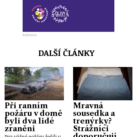
Reklama
DALŠÍ ČLÁNKY
Při ranním
Mravná
požáru v domě
sousedka a
byli dva lidé
trenýrky?
zraněni
Strážníci
doporučují
Dva vážné požáry řešili v