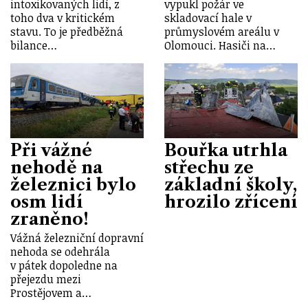
intoxikovaných lidí, z
vypukl požár ve
toho dva v kritickém
skladovací hale v
stavu. To je předběžná
průmyslovém areálu v
bilance…
Olomouci. Hasiči na…
Při vážné
Bouřka utrhla
nehodě na
střechu ze
železnici bylo
základní školy,
osm lidí
hrozilo zřícení
zraněno!
Vážná železniční dopravní
nehoda se odehrála
v pátek dopoledne na
přejezdu mezi
Prostějovem a…