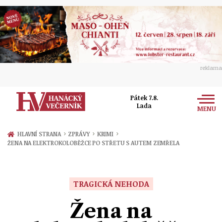
reklama
Pátek 7.8.
Lada
MENU
Zprávy
›
›
›
HLAVNÍ STRANA
ZPRÁVY
KRIMI
ŽENA NA ELEKTROKOLOBĚŽCE PO STŘETU S AUTEM ZEMŘELA
Rozhovory
Olomouc
Kultura
Politika
Prostějov
TRAGICKÁ NEHODA
Společnost
Hudba
Ekonomika
Žena na
Přerov
Sport
Ženy