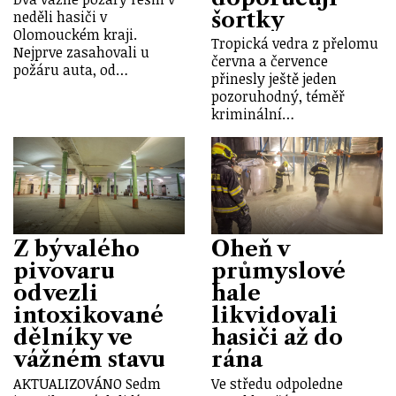
šortky
neděli hasiči v
Olomouckém kraji.
Tropická vedra z přelomu
Nejprve zasahovali u
června a července
požáru auta, od…
přinesly ještě jeden
pozoruhodný, téměř
kriminální…
Z bývalého
Oheň v
pivovaru
průmyslové
odvezli
hale
intoxikované
likvidovali
dělníky ve
hasiči až do
vážném stavu
rána
AKTUALIZOVÁNO Sedm
Ve středu odpoledne