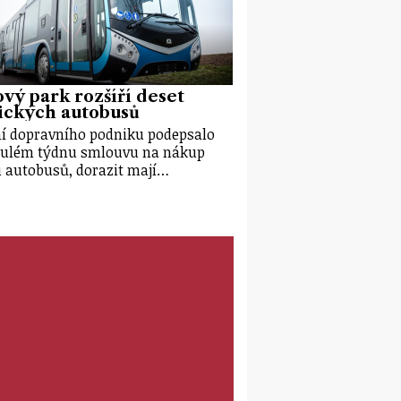
vý park rozšíří deset
ických autobusů
í dopravního podniku podepsalo
ulém týdnu smlouvu na nákup
i autobusů, dorazit mají…