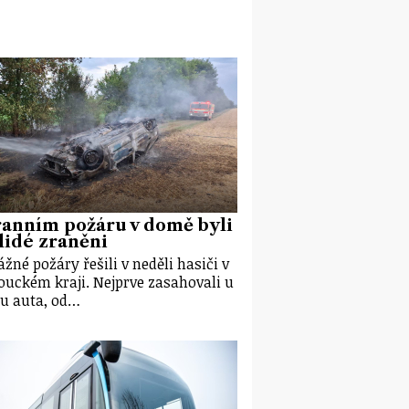
ranním požáru v domě byli
lidé zraněni
ážné požáry řešili v neděli hasiči v
uckém kraji. Nejprve zasahovali u
u auta, od…