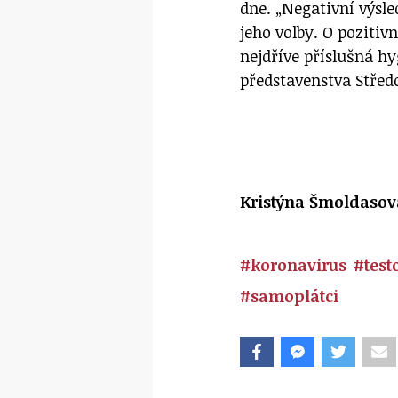
dne. „Negativní výsl
jeho volby. O pozitiv
nejdříve příslušná hy
představenstva Stře
Kristýna Šmoldasov
#koronavirus
#test
#samoplátci