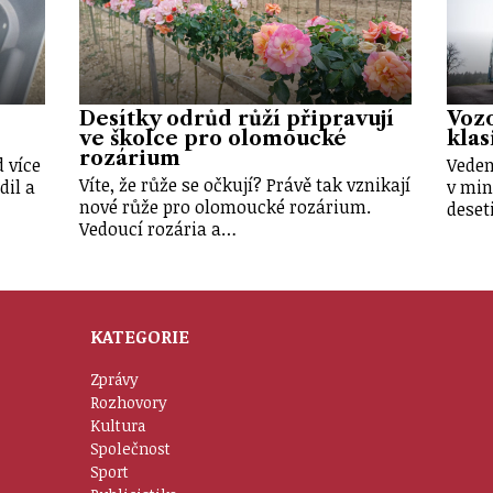
Desítky odrůd růží připravují
Vozo
ve školce pro olomoucké
klas
rozárium
 více
Veden
Víte, že růže se očkují? Právě tak vznikají
dil a
v min
nové růže pro olomoucké rozárium.
deset
Vedoucí rozária a…
KATEGORIE
Zprávy
Rozhovory
Kultura
Společnost
Sport