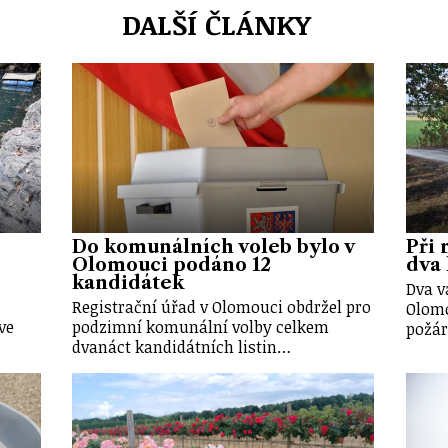
DALŠÍ ČLÁNKY
Do komunálních voleb bylo v
Při 
Olomouci podáno 12
dva 
kandidátek
Dva v
Registrační úřad v Olomouci obdržel pro
Olomo
ve
podzimní komunální volby celkem
požár
dvanáct kandidátních listin…