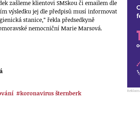
edek zašleme klientovi SMSkou či emailem dle
ním výsledku jej dle předpisů musí informovat
gienická stanice,“ řekla předsedkyně
domoravské nemocniční Marie Marsová.
á
Reklam
ování
#koronavirus šternberk