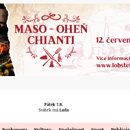
Pátek 7.8.
Svátek má
Lada
Rozhovory
Kultura
Společnost
Sport
Publicis