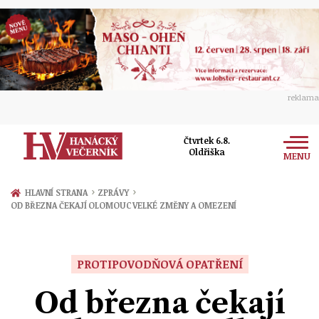
reklama
Čtvrtek 6.8.
Oldřiška
MENU
Zprávy
›
›
HLAVNÍ STRANA
ZPRÁVY
OD BŘEZNA ČEKAJÍ OLOMOUC VELKÉ ZMĚNY A OMEZENÍ
Rozhovory
Olomouc
Kultura
Politika
Prostějov
PROTIPOVODŇOVÁ OPATŘENÍ
Společnost
Hudba
Ekonomika
Od března čekají
Přerov
Sport
Ženy