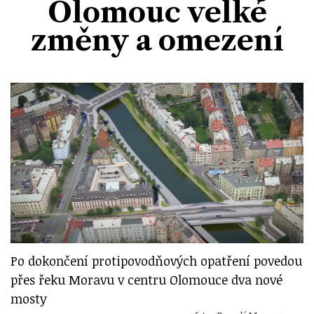
Olomouc velké
Divadlo
Kultura
Publicistika
Kraj
Fotbal
změny a omezení
Zábava
Výstavy
Společnost
Ankety
Krimi
Hokej
Akce v regionu
Osobnosti
Sport
Glosy & Komentáře
Atletika
Zajímavosti
Film
Plavání
Ostatní
Cyklistika
Motosport
Ostatní
Po dokončení protipovodňových opatření povedou
přes řeku Moravu v centru Olomouce dva nové
mosty