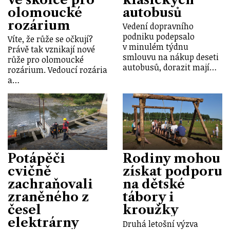
olomoucké
autobusů
rozárium
Vedení dopravního
podniku podepsalo
Víte, že růže se očkují?
v minulém týdnu
Právě tak vznikají nové
smlouvu na nákup deseti
růže pro olomoucké
autobusů, dorazit mají…
rozárium. Vedoucí rozária
a…
Potápěči
Rodiny mohou
cvičně
získat podporu
zachraňovali
na dětské
zraněného z
tábory i
česel
kroužky
elektrárny
Druhá letošní výzva