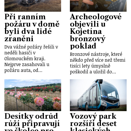
Při ranním
Archeologové
požáru v domě
objevili u
byli dva lidé
Kojetína
zraněni
bronzový
poklad
Dva vážné požáry řešili v
neděli hasiči v
Bronzové nástroje, které
Olomouckém kraji.
někdo před více než třemi
Nejprve zasahovali u
tisíci lety úmyslně
požáru auta, od…
poškodil a uložil do…
Desítky odrůd
Vozový park
růží připravují
rozšíří deset
ve školce pro
klasických