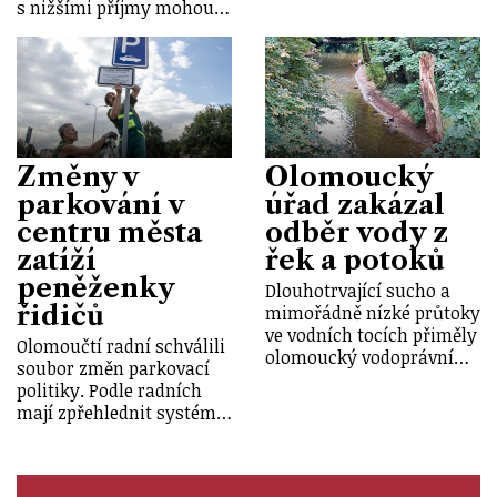
s nižšími příjmy mohou…
Změny v
Olomoucký
parkování v
úřad zakázal
centru města
odběr vody z
zatíží
řek a potoků
peněženky
Dlouhotrvající sucho a
řidičů
mimořádně nízké průtoky
ve vodních tocích přiměly
Olomoučtí radní schválili
olomoucký vodoprávní…
soubor změn parkovací
politiky. Podle radních
mají zpřehlednit systém…