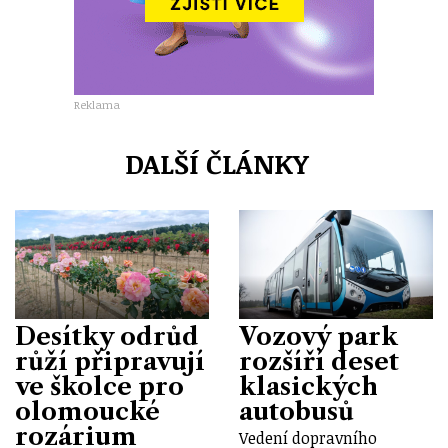
Reklama
DALŠÍ ČLÁNKY
Desítky odrůd
Vozový park
růží připravují
rozšíří deset
ve školce pro
klasických
olomoucké
autobusů
rozárium
Vedení dopravního