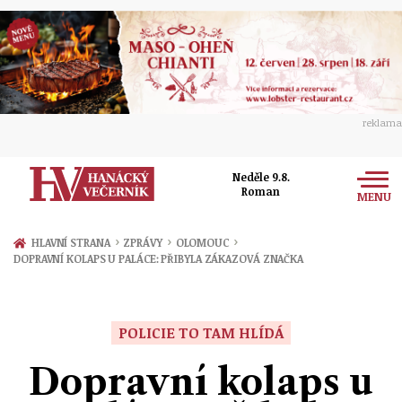
reklama
Neděle 9.8.
Roman
MENU
Zprávy
›
›
›
HLAVNÍ STRANA
ZPRÁVY
OLOMOUC
DOPRAVNÍ KOLAPS U PALÁCE: PŘIBYLA ZÁKAZOVÁ ZNAČKA
Rozhovory
Olomouc
Kultura
Politika
Prostějov
POLICIE TO TAM HLÍDÁ
Společnost
Hudba
Ekonomika
Dopravní kolaps u
Přerov
Sport
Ženy