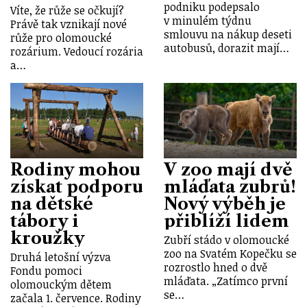
podniku podepsalo
Víte, že růže se očkují?
v minulém týdnu
Právě tak vznikají nové
smlouvu na nákup deseti
růže pro olomoucké
autobusů, dorazit mají…
rozárium. Vedoucí rozária
a…
Rodiny mohou
V zoo mají dvě
získat podporu
mláďata zubrů!
na dětské
Nový výběh je
tábory i
přiblíží lidem
kroužky
Zubří stádo v olomoucké
zoo na Svatém Kopečku se
Druhá letošní výzva
rozrostlo hned o dvě
Fondu pomoci
mláďata. „Zatímco první
olomouckým dětem
se…
začala 1. července. Rodiny