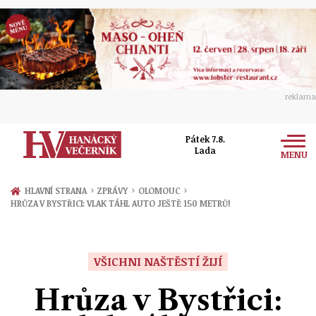
reklama
Pátek 7.8.
Lada
MENU
Zprávy
›
›
›
HLAVNÍ STRANA
ZPRÁVY
OLOMOUC
HRŮZA V BYSTŘICI: VLAK TÁHL AUTO JEŠTĚ 150 METRŮ!
Rozhovory
Olomouc
Kultura
Politika
Prostějov
VŠICHNI NAŠTĚSTÍ ŽIJÍ
Společnost
Hudba
Ekonomika
Hrůza v Bystřici:
Přerov
Sport
Ženy