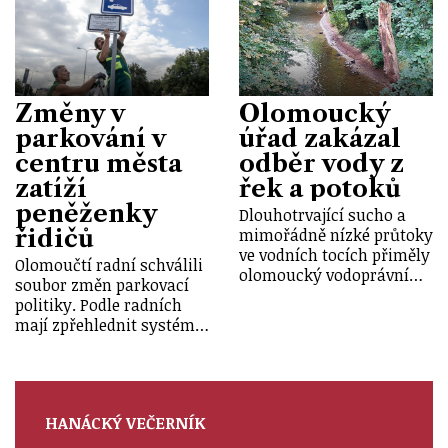
Změny v
Olomoucký
parkování v
úřad zakázal
centru města
odběr vody z
zatíží
řek a potoků
peněženky
Dlouhotrvající sucho a
řidičů
mimořádně nízké průtoky
ve vodních tocích přiměly
Olomoučtí radní schválili
olomoucký vodoprávní…
soubor změn parkovací
politiky. Podle radních
mají zpřehlednit systém…
HANÁCKÝ VEČERNÍK