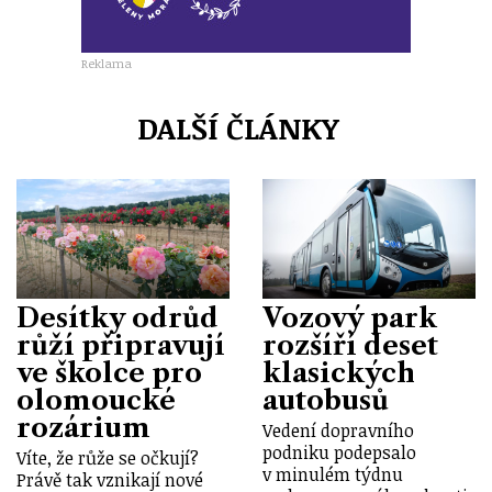
Reklama
DALŠÍ ČLÁNKY
Desítky odrůd
Vozový park
růží připravují
rozšíří deset
ve školce pro
klasických
olomoucké
autobusů
rozárium
Vedení dopravního
podniku podepsalo
Víte, že růže se očkují?
v minulém týdnu
Právě tak vznikají nové