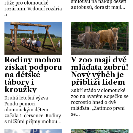
smlouvu na nákup deseti
růže pro olomoucké
autobusů, dorazit mají…
rozárium. Vedoucí rozária
a…
Rodiny mohou
V zoo mají dvě
získat podporu
mláďata zubrů!
na dětské
Nový výběh je
tábory i
přiblíží lidem
kroužky
Zubří stádo v olomoucké
zoo na Svatém Kopečku se
Druhá letošní výzva
rozrostlo hned o dvě
Fondu pomoci
mláďata. „Zatímco první
olomouckým dětem
se…
začala 1. července. Rodiny
s nižšími příjmy mohou…