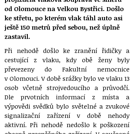
od Olomouce na Velkou Bystřici. Došlo
ke střetu, po kterém vlak táhl auto asi
ještě 150 metrů před sebou, než úplně
zastavil.
Při nehodě došlo ke zranění řidičky a
cestující z vlaku, kdy obě ženy byly
převezeny do Fakultní nemocnice
v Olomouci. V době srážky bylo ve vlaku 13
osob včetně strojvedoucího a průvodčí.
Dle prvotních informací z místa a
výpovědi svědků bylo světelné a zvukové
signalizační zařízení v době nehody
aktivní. Při nehodě nedošlo k poškození
obecně prospěšného zařízení. V současné