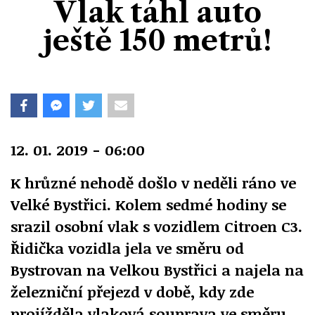
Vlak táhl auto
Divadlo
Kultura
Publicistika
Kraj
Fotbal
ještě 150 metrů!
Zábava
Výstavy
Společnost
Ankety
Krimi
Hokej
Akce v regionu
Osobnosti
Sport
Glosy & Komentáře
Atletika
Zajímavosti
Film
Plavání
12. 01. 2019 - 06:00
Ostatní
Cyklistika
K hrůzné nehodě došlo v neděli ráno ve
Velké Bystřici. Kolem sedmé hodiny se
Motosport
srazil osobní vlak s vozidlem Citroen C3.
Řidička vozidla jela ve směru od
Ostatní
Bystrovan na Velkou Bystřici a najela na
železniční přejezd v době, kdy zde
projížděla vlaková souprava ve směru