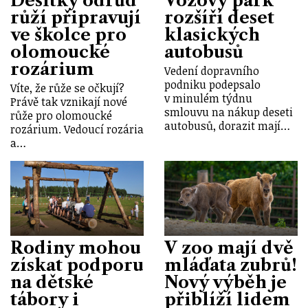
Desítky odrůd
Vozový park
růží připravují
rozšíří deset
ve školce pro
klasických
olomoucké
autobusů
rozárium
Vedení dopravního
podniku podepsalo
Víte, že růže se očkují?
v minulém týdnu
Právě tak vznikají nové
smlouvu na nákup deseti
růže pro olomoucké
autobusů, dorazit mají…
rozárium. Vedoucí rozária
a…
Rodiny mohou
V zoo mají dvě
získat podporu
mláďata zubrů!
na dětské
Nový výběh je
tábory i
přiblíží lidem