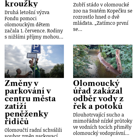
kroužky
Zubří stádo v olomoucké
zoo na Svatém Kopečku se
Druhá letošní výzva
rozrostlo hned o dvě
Fondu pomoci
mláďata. „Zatímco první
olomouckým dětem
se…
začala 1. července. Rodiny
s nižšími příjmy mohou…
Změny v
Olomoucký
parkování v
úřad zakázal
centru města
odběr vody z
zatíží
řek a potoků
peněženky
Dlouhotrvající sucho a
řidičů
mimořádně nízké průtoky
ve vodních tocích přiměly
Olomoučtí radní schválili
olomoucký vodoprávní…
soubor změn parkovací