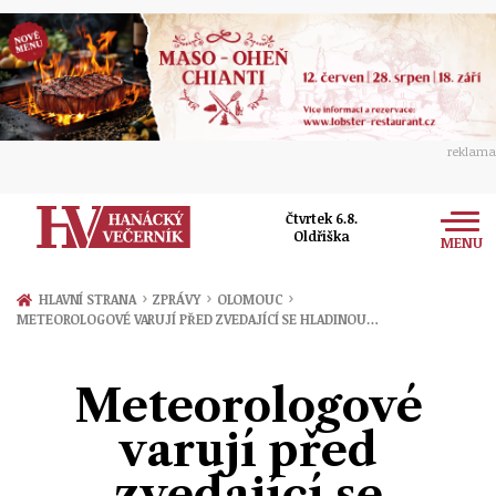
reklama
Čtvrtek 6.8.
Oldřiška
MENU
Zprávy
›
›
›
HLAVNÍ STRANA
ZPRÁVY
OLOMOUC
METEOROLOGOVÉ VARUJÍ PŘED ZVEDAJÍCÍ SE HLADINOU…
Rozhovory
Olomouc
Kultura
Meteorologové
Politika
Prostějov
Společnost
varují před
Hudba
Ekonomika
Přerov
Sport
zvedající se
Ženy