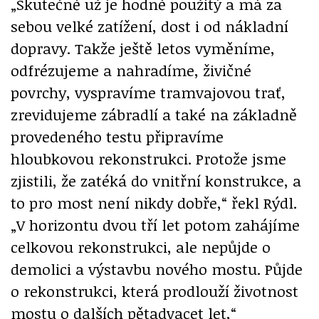
„Skutečně už je hodně použitý a má za
sebou velké zatížení, dost i od nákladní
dopravy. Takže ještě letos vyměníme,
odfrézujeme a nahradíme, živičné
povrchy, vyspravíme tramvajovou trať,
zrevidujeme zábradlí a také na základně
provedeného testu připravíme
hloubkovou rekonstrukci. Protože jsme
zjistili, že zatéká do vnitřní konstrukce, a
to pro most není nikdy dobře,“ řekl Rýdl.
„V horizontu dvou tří let potom zahájíme
celkovou rekonstrukci, ale nepůjde o
demolici a výstavbu nového mostu. Půjde
o rekonstrukci, která prodlouží životnost
mostu o dalších pětadvacet let,“