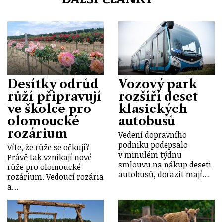
Desítky odrůd
Vozový park
růží připravují
rozšíří deset
ve školce pro
klasických
olomoucké
autobusů
rozárium
Vedení dopravního
podniku podepsalo
Víte, že růže se očkují?
v minulém týdnu
Právě tak vznikají nové
smlouvu na nákup deseti
růže pro olomoucké
autobusů, dorazit mají…
rozárium. Vedoucí rozária
a…