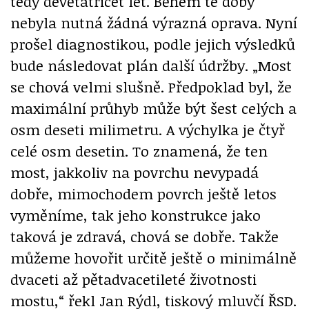
tedy devětatřicet let. Během té doby
nebyla nutná žádná výrazná oprava. Nyní
prošel diagnostikou, podle jejich výsledků
bude následovat plán další údržby. „Most
se chová velmi slušně. Předpoklad byl, že
maximální průhyb může být šest celých a
osm deseti milimetru. A výchylka je čtyř
celé osm desetin. To znamená, že ten
most, jakkoliv na povrchu nevypadá
dobře, mimochodem povrch ještě letos
vyměníme, tak jeho konstrukce jako
taková je zdravá, chová se dobře. Takže
můžeme hovořit určitě ještě o minimálně
dvaceti až pětadvacetileté životnosti
mostu,“ řekl Jan Rýdl, tiskový mluvčí ŘSD.