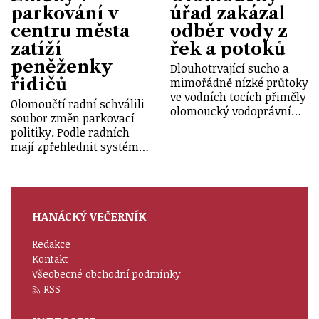
parkování v
úřad zakázal
centru města
odběr vody z
zatíží
řek a potoků
peněženky
Dlouhotrvající sucho a
řidičů
mimořádně nízké průtoky
ve vodních tocích přiměly
Olomoučtí radní schválili
olomoucký vodoprávní…
soubor změn parkovací
politiky. Podle radních
mají zpřehlednit systém…
HANÁCKÝ VEČERNÍK
Redakce
Kontakt
Všeobecné obchodní podmínky
RSS