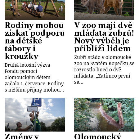
Rodiny mohou
V zoo mají dvě
získat podporu
mláďata zubrů!
na dětské
Nový výběh je
tábory i
přiblíží lidem
kroužky
Zubří stádo v olomoucké
zoo na Svatém Kopečku se
Druhá letošní výzva
rozrostlo hned o dvě
Fondu pomoci
mláďata. „Zatímco první
olomouckým dětem
se…
začala 1. července. Rodiny
s nižšími příjmy mohou…
Změny v
Olomoucký