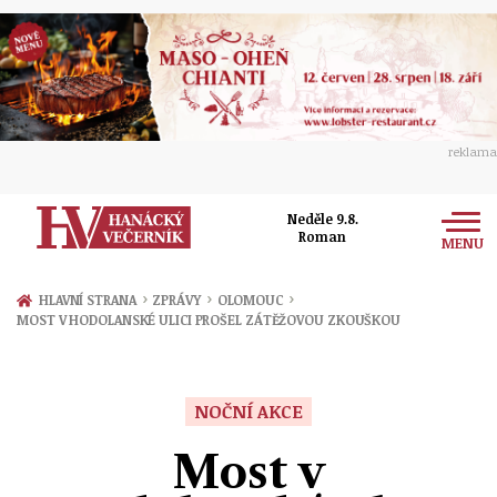
reklama
Neděle 9.8.
Roman
MENU
Zprávy
›
›
›
HLAVNÍ STRANA
ZPRÁVY
OLOMOUC
MOST V HODOLANSKÉ ULICI PROŠEL ZÁTĚŽOVOU ZKOUŠKOU
Rozhovory
Olomouc
Kultura
Politika
Prostějov
NOČNÍ AKCE
Společnost
Hudba
Ekonomika
Most v
Přerov
Sport
Ženy