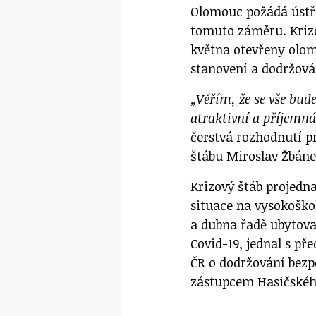
Olomouc požádá ústře
tomuto záměru. Krizo
května otevřeny olo
stanovení a dodržová
„Věřím, že se vše bude
atraktivní a příjemná
čerstvá rozhodnutí 
štábu Miroslav Žbáne
Krizový štáb projedn
situace na vysokoško
a dubna řadě ubytov
Covid-19, jednal s př
ČR o dodržování bezpe
zástupcem Hasičskéh