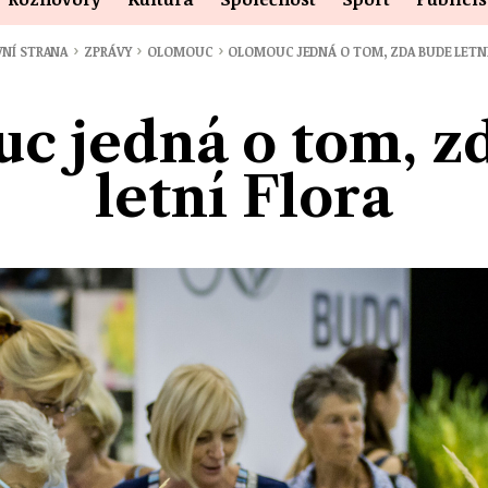
›
›
›
VNÍ STRANA
ZPRÁVY
OLOMOUC
OLOMOUC JEDNÁ O TOM, ZDA BUDE LETNÍ
c jedná o tom, z
letní Flora