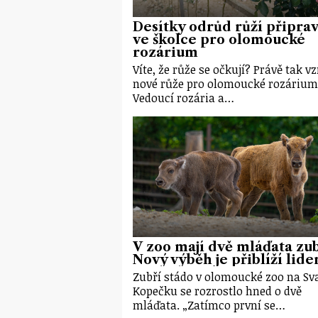
Desítky odrůd růží připrav
ve školce pro olomoucké
rozárium
Víte, že růže se očkují? Právě tak vz
nové růže pro olomoucké rozárium
Vedoucí rozária a…
V zoo mají dvě mláďata zu
Nový výběh je přiblíží lid
Zubří stádo v olomoucké zoo na S
Kopečku se rozrostlo hned o dvě
mláďata. „Zatímco první se…