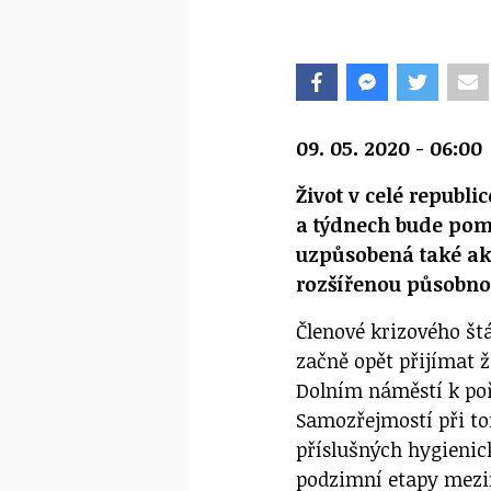
09. 05. 2020 - 06:00
Život v celé republi
a týdnech bude pom
uzpůsobená také akt
rozšířenou působno
Členové krizového št
začně opět přijímat 
Dolním náměstí k poř
Samozřejmostí při tom
příslušných hygienick
podzimní etapy mezin