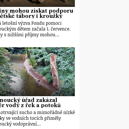
iny mohou získat podporu
ětské tábory i kroužky
 letošní výzva Fondu pomoci
uckým dětem začala 1. července.
y s nižšími příjmy mohou…
moucký úřad zakázal
r vody z řek a potoků
otrvající sucho a mimořádně nízké
ky ve vodních tocích přiměly
oucký vodoprávní…