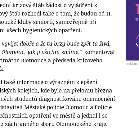
dní krizový štáb žádost o vyjádření k
vý štáb rozhodl také o tom, že budou od 11.
moucké kluby seniorů, samozřejmě při
ní všech hygienických opatření.
 vyvíjet dobře a že tu brzy bude zpět ta živá,
 Olomouc, jak ji všichni známe,“
komentoval
primátor Olomouce a předseda krizového
Reklam
k.
al také informace o výrazném zlepšení
lských kolejích, kde bylo na přelomu března
aných studentů diagnostikováno onemocnění
edstaviteli Městské policie Olomouc a Policie
čnostních opatření ve městě a jednal i se
o záchranného sboru Olomouckého kraje.