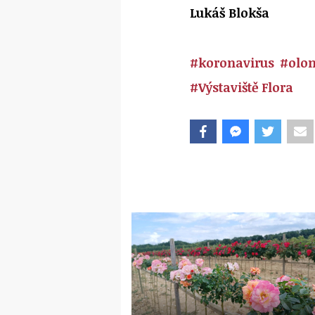
Lukáš Blokša
#koronavirus
#olo
#Výstaviště Flora