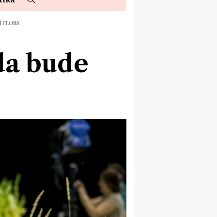
 FLORA
da bude