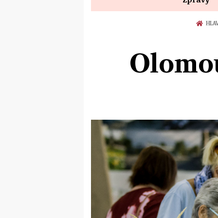
HLA
Olomou