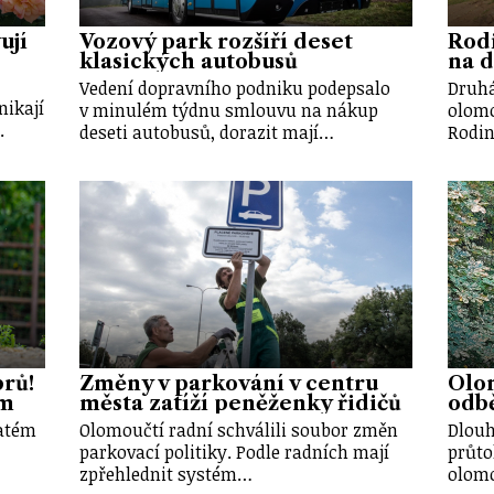
ují
Vozový park rozšíří deset
Rod
klasických autobusů
na d
Vedení dopravního podniku podepsalo
Druhá
nikají
v minulém týdnu smlouvu na nákup
olomo
.
deseti autobusů, dorazit mají…
Rodin
brů!
Změny v parkování v centru
Olo
em
města zatíží peněženky řidičů
odbě
vatém
Olomoučtí radní schválili soubor změn
Dlouh
parkovací politiky. Podle radních mají
průto
zpřehlednit systém…
olom