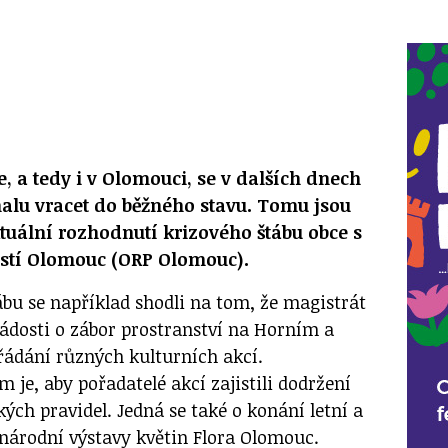
ce, a tedy i v Olomouci, se v dalších dnech
alu vracet do běžného stavu. Tomu jsou
uální rozhodnutí krizového štábu obce s
stí Olomouc (ORP Olomouc).
ábu se například shodli na tom, že magistrát
žádosti o zábor prostranství na Horním a
ádání různých kulturních akcí.
 je, aby pořadatelé akcí zajistili dodržení
ých pravidel. Jedná se také o konání letní a
árodní výstavy květin Flora Olomouc.