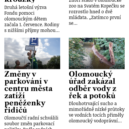
zoo na Svatém Kopečku se
Druhá letošní výzva
rozrostlo hned o dvě
Fondu pomoci
mláďata. „Zatímco první
olomouckým dětem
se…
začala 1. července. Rodiny
s nižšími příjmy mohou…
Změny v
Olomoucký
parkování v
úřad zakázal
centru města
odběr vody z
zatíží
řek a potoků
peněženky
Dlouhotrvající sucho a
řidičů
mimořádně nízké průtoky
ve vodních tocích přiměly
Olomoučtí radní schválili
olomoucký vodoprávní…
soubor změn parkovací