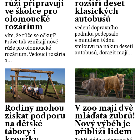
růží připravují
rozšíří deset
ve školce pro
klasických
olomoucké
autobusů
rozárium
Vedení dopravního
podniku podepsalo
Víte, že růže se očkují?
v minulém týdnu
Právě tak vznikají nové
smlouvu na nákup deseti
růže pro olomoucké
autobusů, dorazit mají…
rozárium. Vedoucí rozária
a…
Rodiny mohou
V zoo mají dvě
získat podporu
mláďata zubrů!
na dětské
Nový výběh je
tábory i
přiblíží lidem
kroužky
Zubří stádo v olomoucké