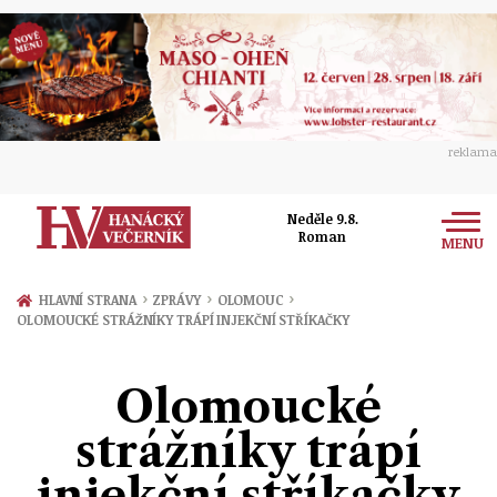
reklama
Neděle 9.8.
Roman
MENU
Zprávy
›
›
›
HLAVNÍ STRANA
ZPRÁVY
OLOMOUC
OLOMOUCKÉ STRÁŽNÍKY TRÁPÍ INJEKČNÍ STŘÍKAČKY
Rozhovory
Olomouc
Kultura
Olomoucké
Politika
Prostějov
Společnost
strážníky trápí
Hudba
Ekonomika
Přerov
Sport
injekční stříkačky
Ženy