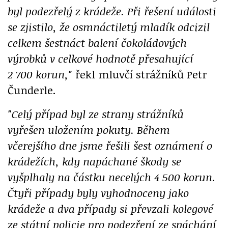
byl podezřelý z krádeže. Při řešení události
se zjistilo, že osmnáctiletý mladík odcizil
celkem šestnáct balení čokoládových
výrobků v celkové hodnotě přesahující
2 700 korun,"
řekl mluvčí strážníků Petr
Čunderle.
"Celý případ byl ze strany strážníků
vyřešen uložením pokuty. Během
včerejšího dne jsme řešili šest oznámení o
krádežích, kdy napáchané škody se
vyšplhaly na částku necelých 4 500 korun.
Čtyři případy byly vyhodnoceny jako
krádeže a dva případy si převzali kolegové
ze státní policie pro podezření ze spáchání