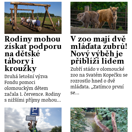
Rodiny mohou
V zoo mají dvě
získat podporu
mláďata zubrů!
na dětské
Nový výběh je
tábory i
přiblíží lidem
kroužky
Zubří stádo v olomoucké
zoo na Svatém Kopečku se
Druhá letošní výzva
rozrostlo hned o dvě
Fondu pomoci
mláďata. „Zatímco první
olomouckým dětem
se…
začala 1. července. Rodiny
s nižšími příjmy mohou…