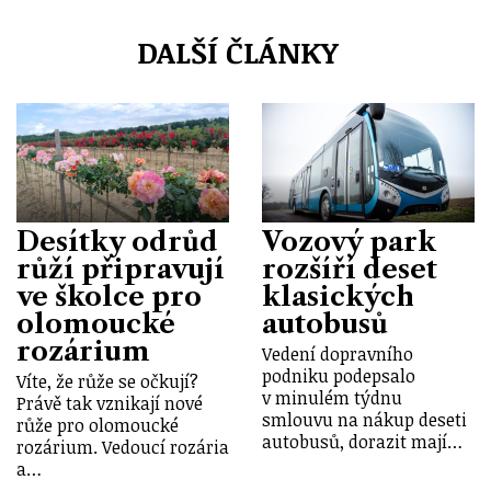
DALŠÍ ČLÁNKY
Desítky odrůd
Vozový park
růží připravují
rozšíří deset
ve školce pro
klasických
olomoucké
autobusů
rozárium
Vedení dopravního
podniku podepsalo
Víte, že růže se očkují?
v minulém týdnu
Právě tak vznikají nové
smlouvu na nákup deseti
růže pro olomoucké
autobusů, dorazit mají…
rozárium. Vedoucí rozária
a…