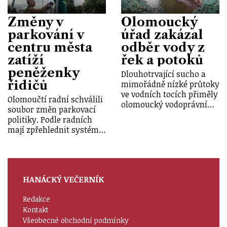
Změny v
Olomoucký
parkování v
úřad zakázal
centru města
odběr vody z
zatíží
řek a potoků
peněženky
Dlouhotrvající sucho a
řidičů
mimořádně nízké průtoky
ve vodních tocích přiměly
Olomoučtí radní schválili
olomoucký vodoprávní…
soubor změn parkovací
politiky. Podle radních
mají zpřehlednit systém…
HANÁCKÝ VEČERNÍK
Redakce
Kontakt
Všeobecné obchodní podmínky