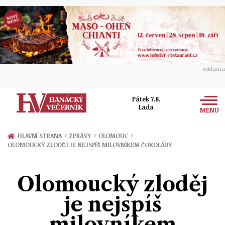
reklama
Pátek 7.8.
Lada
MENU
Zprávy
›
›
›
HLAVNÍ STRANA
ZPRÁVY
OLOMOUC
OLOMOUCKÝ ZLODĚJ JE NEJSPÍŠ MILOVNÍKEM ČOKOLÁDY
Rozhovory
Olomouc
Kultura
Olomoucký zloděj
Politika
Prostějov
Společnost
je nejspíš
Hudba
Ekonomika
Přerov
Sport
milovníkem
Ženy