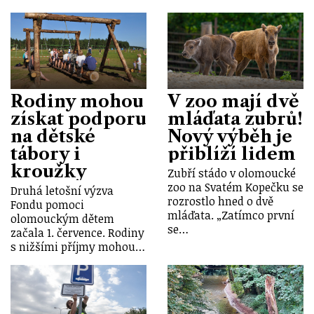
Rodiny mohou
V zoo mají dvě
získat podporu
mláďata zubrů!
na dětské
Nový výběh je
tábory i
přiblíží lidem
kroužky
Zubří stádo v olomoucké
zoo na Svatém Kopečku se
Druhá letošní výzva
rozrostlo hned o dvě
Fondu pomoci
mláďata. „Zatímco první
olomouckým dětem
se…
začala 1. července. Rodiny
s nižšími příjmy mohou…