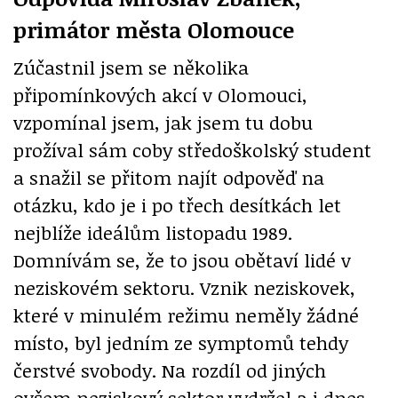
primátor města Olomouce
Zúčastnil jsem se několika
připomínkových akcí v Olomouci,
vzpomínal jsem, jak jsem tu dobu
prožíval sám coby středoškolský student
a snažil se přitom najít odpověď na
otázku, kdo je i po třech desítkách let
nejblíže ideálům listopadu 1989.
Domnívám se, že to jsou obětaví lidé v
neziskovém sektoru. Vznik neziskovek,
které v minulém režimu neměly žádné
místo, byl jedním ze symptomů tehdy
čerstvé svobody. Na rozdíl od jiných
ovšem neziskový sektor vydržel a i dnes