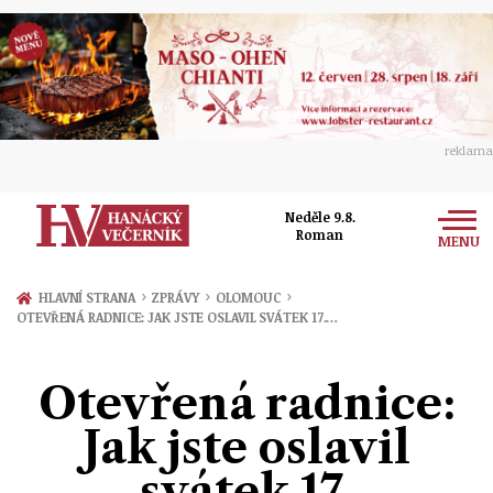
reklama
Neděle 9.8.
Roman
MENU
Zprávy
›
›
›
HLAVNÍ STRANA
ZPRÁVY
OLOMOUC
OTEVŘENÁ RADNICE: JAK JSTE OSLAVIL SVÁTEK 17.…
Rozhovory
Olomouc
Kultura
Otevřená radnice:
Politika
Prostějov
Společnost
Jak jste oslavil
Hudba
Ekonomika
Přerov
Sport
svátek 17.
Ženy