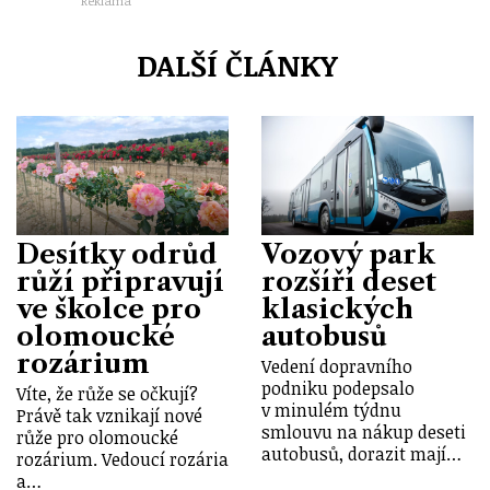
Reklama
DALŠÍ ČLÁNKY
Desítky odrůd
Vozový park
růží připravují
rozšíří deset
ve školce pro
klasických
olomoucké
autobusů
rozárium
Vedení dopravního
podniku podepsalo
Víte, že růže se očkují?
v minulém týdnu
Právě tak vznikají nové
smlouvu na nákup deseti
růže pro olomoucké
autobusů, dorazit mají…
rozárium. Vedoucí rozária
a…