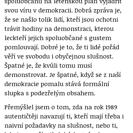
spoluobčanů na letenskou pláň vyjádřit
svou víru v demokracii. Dobrá zpráva je,
že se našlo tolik lidí, kteří jsou ochotni
trávit hodiny na demonstraci, kterou
leckteří jejich spoluobčané s gustem
pomlouvají. Dobré je to, že ti lidé pořád
věří ve svobodu i obyčejnou slušnost.
Špatné je, že kvůli tomu musí
demonstrovat. Je špatné, když se z naší
demokracie pomalu stává formální
slupka s podezřelým obsahem.
Přemýšlel jsem o tom, zda na rok 1989
autentičtěji navazují ti, kteří mají třeba i
naivní požadavky na slušnost, nebo ti,