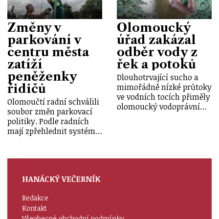
Změny v
Olomoucký
parkování v
úřad zakázal
centru města
odběr vody z
zatíží
řek a potoků
peněženky
Dlouhotrvající sucho a
řidičů
mimořádně nízké průtoky
ve vodních tocích přiměly
Olomoučtí radní schválili
olomoucký vodoprávní…
soubor změn parkovací
politiky. Podle radních
mají zpřehlednit systém…
HANÁCKÝ VEČERNÍK
Redakce
Kontakt
Všeobecné obchodní podmínky