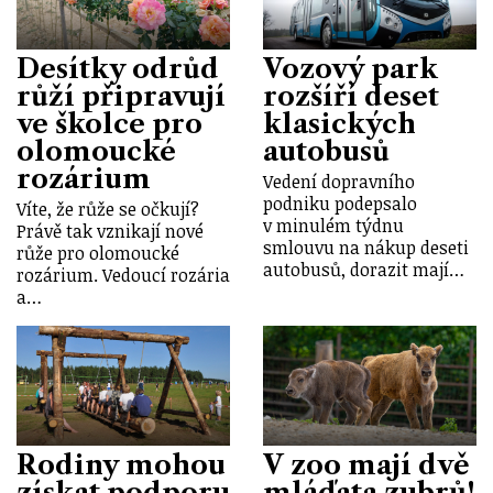
Desítky odrůd
Vozový park
růží připravují
rozšíří deset
ve školce pro
klasických
olomoucké
autobusů
rozárium
Vedení dopravního
podniku podepsalo
Víte, že růže se očkují?
v minulém týdnu
Právě tak vznikají nové
smlouvu na nákup deseti
růže pro olomoucké
autobusů, dorazit mají…
rozárium. Vedoucí rozária
a…
Rodiny mohou
V zoo mají dvě
získat podporu
mláďata zubrů!