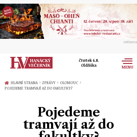
reklama
Čtvrtek 6.8.
Oldřiška
MENU
Zprávy
›
›
›
HLAVNÍ STRANA
ZPRÁVY
OLOMOUC
POJEDEME TRAMVAJÍ AŽ DO FAKULTKY?
Rozhovory
Olomouc
Kultura
Pojedeme
Politika
Prostějov
Společnost
tramvají až do
Hudba
Ekonomika
Přerov
Sport
fakultky?
Ženy