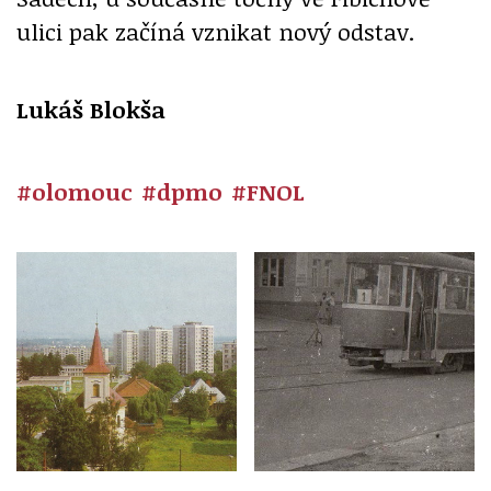
ulici pak začíná vznikat nový odstav.
Lukáš Blokša
#olomouc
#dpmo
#FNOL