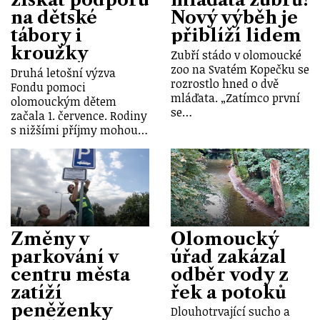
na dětské
Nový výběh je
tábory i
přiblíží lidem
kroužky
Zubří stádo v olomoucké
zoo na Svatém Kopečku se
Druhá letošní výzva
rozrostlo hned o dvě
Fondu pomoci
mláďata. „Zatímco první
olomouckým dětem
se…
začala 1. července. Rodiny
s nižšími příjmy mohou…
Změny v
Olomoucký
parkování v
úřad zakázal
centru města
odběr vody z
zatíží
řek a potoků
peněženky
Dlouhotrvající sucho a