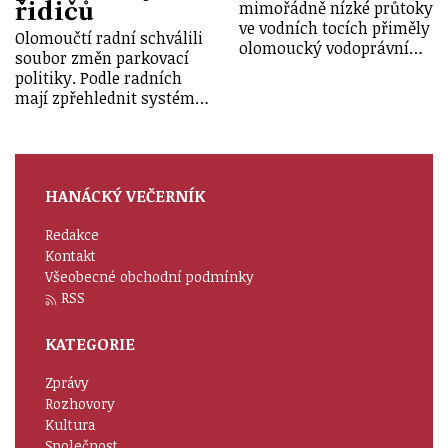
řidičů
mimořádně nízké průtoky
ve vodních tocích přiměly
Olomoučtí radní schválili
olomoucký vodoprávní…
soubor změn parkovací
politiky. Podle radních
mají zpřehlednit systém…
HANÁCKÝ VEČERNÍK
Redakce
Kontakt
Všeobecné obchodní podmínky
RSS
KATEGORIE
Zprávy
Rozhovory
Kultura
Společnost