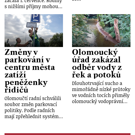
začala 1. července. Rodiny
s nižšími příjmy mohou…
Změny v
Olomoucký
parkování v
úřad zakázal
centru města
odběr vody z
zatíží
řek a potoků
peněženky
Dlouhotrvající sucho a
řidičů
mimořádně nízké průtoky
ve vodních tocích přiměly
Olomoučtí radní schválili
olomoucký vodoprávní…
soubor změn parkovací
politiky. Podle radních
mají zpřehlednit systém…