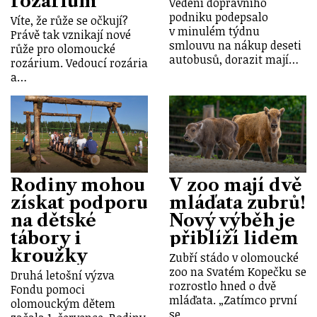
rozárium
Vedení dopravního
podniku podepsalo
Víte, že růže se očkují?
v minulém týdnu
Právě tak vznikají nové
smlouvu na nákup deseti
růže pro olomoucké
autobusů, dorazit mají…
rozárium. Vedoucí rozária
a…
Rodiny mohou
V zoo mají dvě
získat podporu
mláďata zubrů!
na dětské
Nový výběh je
tábory i
přiblíží lidem
kroužky
Zubří stádo v olomoucké
zoo na Svatém Kopečku se
Druhá letošní výzva
rozrostlo hned o dvě
Fondu pomoci
mláďata. „Zatímco první
olomouckým dětem
se…