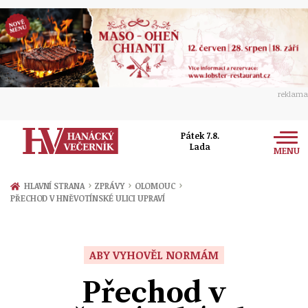
reklama
Pátek 7.8.
Lada
MENU
Zprávy
›
›
›
HLAVNÍ STRANA
ZPRÁVY
OLOMOUC
PŘECHOD V HNĚVOTÍNSKÉ ULICI UPRAVÍ
Rozhovory
Olomouc
Kultura
Politika
Prostějov
ABY VYHOVĚL NORMÁM
Společnost
Hudba
Ekonomika
Přechod v
Přerov
Sport
Ženy