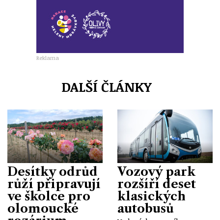
Reklama
DALŠÍ ČLÁNKY
Desítky odrůd
Vozový park
růží připravují
rozšíří deset
ve školce pro
klasických
olomoucké
autobusů