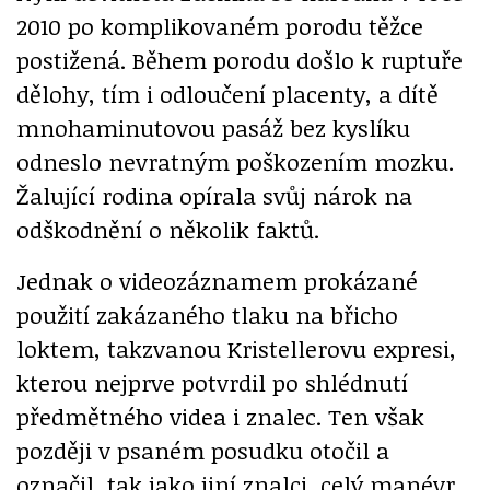
2010 po komplikovaném porodu těžce
postižená. Během porodu došlo k ruptuře
dělohy, tím i odloučení placenty, a dítě
mnohaminutovou pasáž bez kyslíku
odneslo nevratným poškozením mozku.
Žalující rodina opírala svůj nárok na
odškodnění o několik faktů.
Jednak o videozáznamem prokázané
použití zakázaného tlaku na břicho
loktem, takzvanou Kristellerovu expresi,
kterou nejprve potvrdil po shlédnutí
předmětného videa i znalec. Ten však
později v psaném posudku otočil a
označil, tak jako jiní znalci, celý manévr