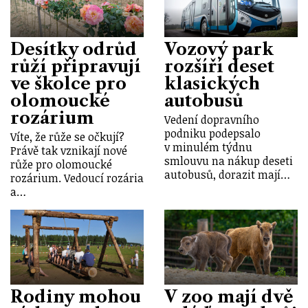
Desítky odrůd
Vozový park
růží připravují
rozšíří deset
ve školce pro
klasických
olomoucké
autobusů
rozárium
Vedení dopravního
podniku podepsalo
Víte, že růže se očkují?
v minulém týdnu
Právě tak vznikají nové
smlouvu na nákup deseti
růže pro olomoucké
autobusů, dorazit mají…
rozárium. Vedoucí rozária
a…
Rodiny mohou
V zoo mají dvě