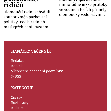
řidičů
mimořádně nízké průtoky
ve vodních tocích přiměly
Olomoučtí radní schválili
olomoucký vodoprávní…
soubor změn parkovací
politiky. Podle radních
mají zpřehlednit systém…
HANÁCKÝ VEČERNÍK
Redakce
Kontakt
Všeobecné obchodní podmínky
RSS
KATEGORIE
Zprávy
Rozhovory
Kultura