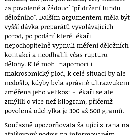
za povolené a žádoucí "přidržení fundu
děložního". Dalším argumentem měla být
vyšší dávka preparátů vyvolávajících
porod, po podání které lékaři
nepochopitelně vypnuli měření děložních
kontakcí a neodhalili včas rupturu
dělohy. K té mohl napomoci i
makrosomický plod, k celé situaci by ale
nedošlo, kdyby byla správně ultrazvukem
změřena jeho velikost - lékaři se ale
zmýlili o více než kilogram, přičemž
povolená odchylka je 300 až 500 gramů.
Současně upozorňovala žalující strana na
zfalšovaný podpis na informovaném