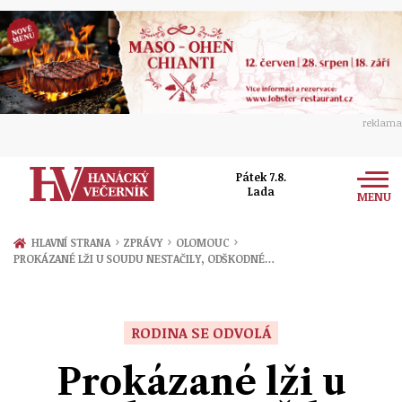
reklama
Pátek 7.8.
Lada
MENU
Zprávy
›
›
›
HLAVNÍ STRANA
ZPRÁVY
OLOMOUC
PROKÁZANÉ LŽI U SOUDU NESTAČILY, ODŠKODNÉ…
Rozhovory
Olomouc
Kultura
Politika
Prostějov
RODINA SE ODVOLÁ
Společnost
Hudba
Ekonomika
Prokázané lži u
Přerov
Sport
Ženy