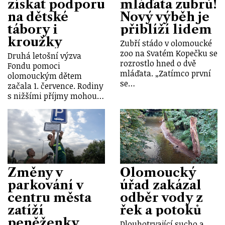
získat podporu
mláďata zubrů!
na dětské
Nový výběh je
tábory i
přiblíží lidem
kroužky
Zubří stádo v olomoucké
zoo na Svatém Kopečku se
Druhá letošní výzva
rozrostlo hned o dvě
Fondu pomoci
mláďata. „Zatímco první
olomouckým dětem
se…
začala 1. července. Rodiny
s nižšími příjmy mohou…
Změny v
Olomoucký
parkování v
úřad zakázal
centru města
odběr vody z
zatíží
řek a potoků
peněženky
Dlouhotrvající sucho a