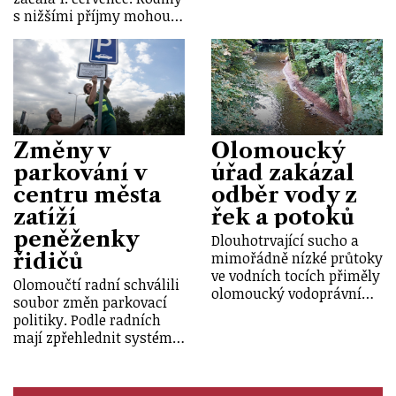
s nižšími příjmy mohou…
Změny v
Olomoucký
parkování v
úřad zakázal
centru města
odběr vody z
zatíží
řek a potoků
peněženky
Dlouhotrvající sucho a
řidičů
mimořádně nízké průtoky
ve vodních tocích přiměly
Olomoučtí radní schválili
olomoucký vodoprávní…
soubor změn parkovací
politiky. Podle radních
mají zpřehlednit systém…