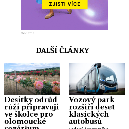
Reklama
DALŠÍ ČLÁNKY
Desítky odrůd
Vozový park
růží připravují
rozšíří deset
ve školce pro
klasických
olomoucké
autobusů
rozárium