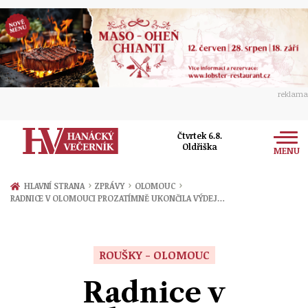
reklama
Čtvrtek 6.8.
Oldřiška
MENU
Zprávy
›
›
›
HLAVNÍ STRANA
ZPRÁVY
OLOMOUC
RADNICE V OLOMOUCI PROZATÍMNĚ UKONČILA VÝDEJ…
Rozhovory
Olomouc
Kultura
Politika
Prostějov
ROUŠKY - OLOMOUC
Společnost
Hudba
Ekonomika
Radnice v
Přerov
Sport
Ženy