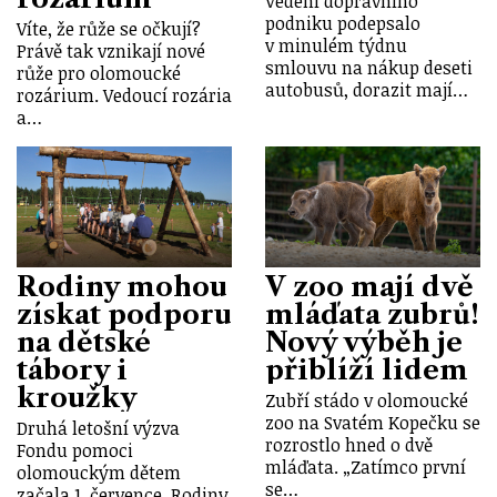
Vedení dopravního
podniku podepsalo
Víte, že růže se očkují?
v minulém týdnu
Právě tak vznikají nové
smlouvu na nákup deseti
růže pro olomoucké
autobusů, dorazit mají…
rozárium. Vedoucí rozária
a…
Rodiny mohou
V zoo mají dvě
získat podporu
mláďata zubrů!
na dětské
Nový výběh je
tábory i
přiblíží lidem
kroužky
Zubří stádo v olomoucké
zoo na Svatém Kopečku se
Druhá letošní výzva
rozrostlo hned o dvě
Fondu pomoci
mláďata. „Zatímco první
olomouckým dětem
se…
začala 1. července. Rodiny