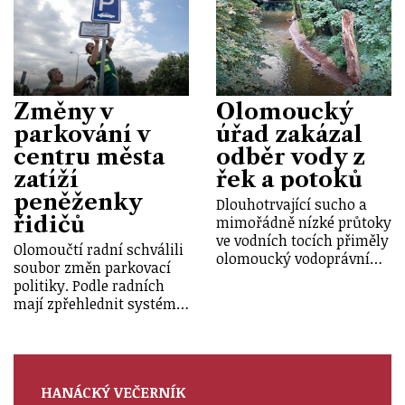
Změny v
Olomoucký
parkování v
úřad zakázal
centru města
odběr vody z
zatíží
řek a potoků
peněženky
Dlouhotrvající sucho a
řidičů
mimořádně nízké průtoky
ve vodních tocích přiměly
Olomoučtí radní schválili
olomoucký vodoprávní…
soubor změn parkovací
politiky. Podle radních
mají zpřehlednit systém…
HANÁCKÝ VEČERNÍK