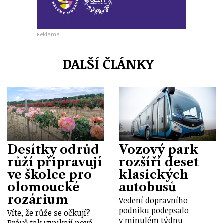
Reklama
DALŠÍ ČLÁNKY
Desítky odrůd
Vozový park
růží připravují
rozšíří deset
ve školce pro
klasických
olomoucké
autobusů
rozárium
Vedení dopravního
podniku podepsalo
Víte, že růže se očkují?
v minulém týdnu
Právě tak vznikají nové