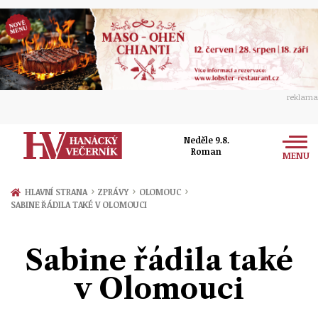
reklama
Neděle 9.8.
Roman
MENU
Zprávy
›
›
›
HLAVNÍ STRANA
ZPRÁVY
OLOMOUC
SABINE ŘÁDILA TAKÉ V OLOMOUCI
Rozhovory
Olomouc
Kultura
Sabine řádila také
Politika
Prostějov
Společnost
v Olomouci
Hudba
Ekonomika
Přerov
Sport
Ženy