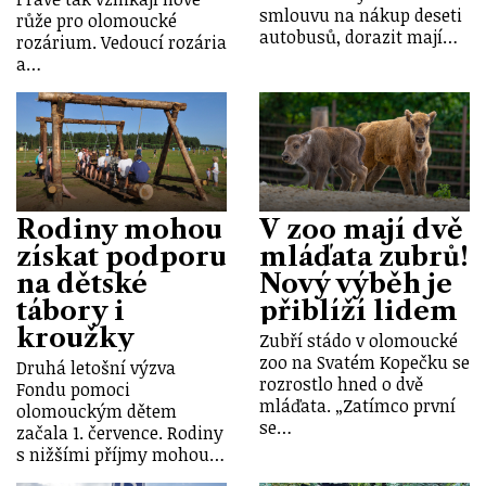
smlouvu na nákup deseti
růže pro olomoucké
autobusů, dorazit mají…
rozárium. Vedoucí rozária
a…
Rodiny mohou
V zoo mají dvě
získat podporu
mláďata zubrů!
na dětské
Nový výběh je
tábory i
přiblíží lidem
kroužky
Zubří stádo v olomoucké
zoo na Svatém Kopečku se
Druhá letošní výzva
rozrostlo hned o dvě
Fondu pomoci
mláďata. „Zatímco první
olomouckým dětem
se…
začala 1. července. Rodiny
s nižšími příjmy mohou…