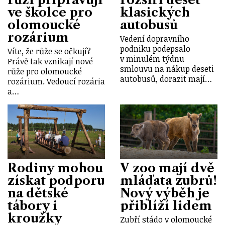
ve školce pro
klasických
olomoucké
autobusů
rozárium
Vedení dopravního
podniku podepsalo
Víte, že růže se očkují?
v minulém týdnu
Právě tak vznikají nové
smlouvu na nákup deseti
růže pro olomoucké
autobusů, dorazit mají…
rozárium. Vedoucí rozária
a…
Rodiny mohou
V zoo mají dvě
získat podporu
mláďata zubrů!
na dětské
Nový výběh je
tábory i
přiblíží lidem
kroužky
Zubří stádo v olomoucké