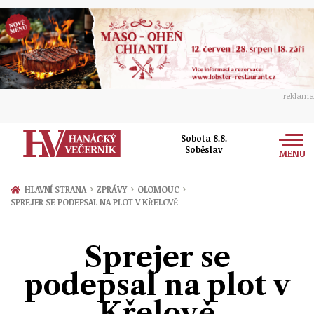
reklama
Sobota 8.8.
Soběslav
MENU
Zprávy
›
›
›
HLAVNÍ STRANA
ZPRÁVY
OLOMOUC
SPREJER SE PODEPSAL NA PLOT V KŘELOVĚ
Rozhovory
Olomouc
Kultura
Sprejer se
Politika
Prostějov
Společnost
podepsal na plot v
Hudba
Ekonomika
Přerov
Sport
Křelově
Ženy