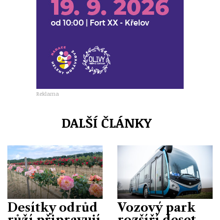
Reklama
DALŠÍ ČLÁNKY
Desítky odrůd
Vozový park
růží připravují
rozšíří deset