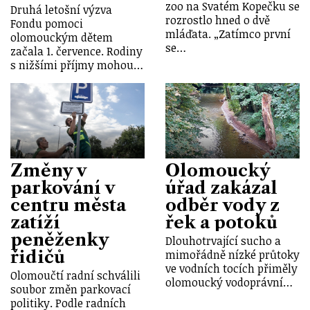
zoo na Svatém Kopečku se
Druhá letošní výzva
rozrostlo hned o dvě
Fondu pomoci
mláďata. „Zatímco první
olomouckým dětem
se…
začala 1. července. Rodiny
s nižšími příjmy mohou…
Změny v
Olomoucký
parkování v
úřad zakázal
centru města
odběr vody z
zatíží
řek a potoků
peněženky
Dlouhotrvající sucho a
řidičů
mimořádně nízké průtoky
ve vodních tocích přiměly
Olomoučtí radní schválili
olomoucký vodoprávní…
soubor změn parkovací
politiky. Podle radních