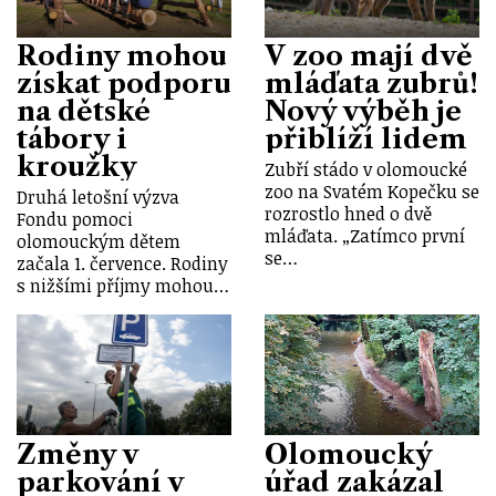
Rodiny mohou
V zoo mají dvě
získat podporu
mláďata zubrů!
na dětské
Nový výběh je
tábory i
přiblíží lidem
kroužky
Zubří stádo v olomoucké
zoo na Svatém Kopečku se
Druhá letošní výzva
rozrostlo hned o dvě
Fondu pomoci
mláďata. „Zatímco první
olomouckým dětem
se…
začala 1. července. Rodiny
s nižšími příjmy mohou…
Změny v
Olomoucký
parkování v
úřad zakázal