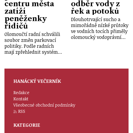
centru města
odběr vody z
zatíží
řek a potoků
peněženky
Dlouhotrvající sucho a
řidičů
mimořádně nízké průtoky
ve vodních tocích přiměly
Olomoučtí radní schválili
olomoucký vodoprávní…
soubor změn parkovací
politiky. Podle radních
mají zpřehlednit systém…
HANÁCKÝ VEČERNÍK
Redakce
Kontakt
Všeobecné obchodní podmínky
RSS
KATEGORIE