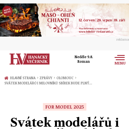
reklama
Neděle 9.8.
Roman
MENU
Zprávy
›
›
›
HLAVNÍ STRANA
ZPRÁVY
OLOMOUC
SVÁTEK MODELÁŘŮ I MILOVNÍKŮ SBÍREK BUDE PLNÝ…
Rozhovory
Olomouc
Kultura
Politika
Prostějov
FOR MODEL 2025
Společnost
Hudba
Ekonomika
Svátek modelářů i
Přerov
Sport
Ženy