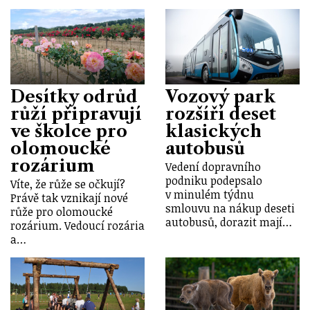
Desítky odrůd
Vozový park
růží připravují
rozšíří deset
ve školce pro
klasických
olomoucké
autobusů
rozárium
Vedení dopravního
podniku podepsalo
Víte, že růže se očkují?
v minulém týdnu
Právě tak vznikají nové
smlouvu na nákup deseti
růže pro olomoucké
autobusů, dorazit mají…
rozárium. Vedoucí rozária
a…