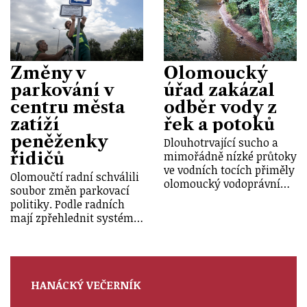
Změny v
Olomoucký
parkování v
úřad zakázal
centru města
odběr vody z
zatíží
řek a potoků
peněženky
Dlouhotrvající sucho a
řidičů
mimořádně nízké průtoky
ve vodních tocích přiměly
Olomoučtí radní schválili
olomoucký vodoprávní…
soubor změn parkovací
politiky. Podle radních
mají zpřehlednit systém…
HANÁCKÝ VEČERNÍK