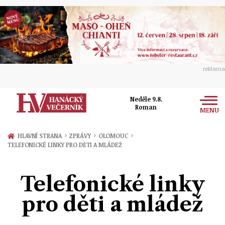
reklama
Neděle 9.8.
Roman
MENU
Zprávy
›
›
›
HLAVNÍ STRANA
ZPRÁVY
OLOMOUC
TELEFONICKÉ LINKY PRO DĚTI A MLÁDEŽ
Rozhovory
Olomouc
Kultura
Telefonické linky
Politika
Prostějov
Společnost
pro děti a mládež
Hudba
Ekonomika
Přerov
Sport
Ženy