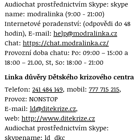
Audiochat prostřednictvím Skype: skype
name: modralinka (9:00 - 21:00)
Internetové poradenství: (odpovědi do 48
hodin), E-mail:
help@modralinka.cz
Chat:
https://chat.modralinka.cz/
Provozní doba chatu: Po: 09:00 – 15:00 a
18:00 – 21.00, St, So: 18:00 - 21:00
Linka důvěry Dětského krizového centra
Telefon:
241 484 149
, mobil:
777 715 215
,
Provoz: NONSTOP
E-mail:
ld@ditekrize.cz
,
web:
http://www.ditekrize.cz
Audiochat prostřednictvím Skype:
skypename: ld_dkc