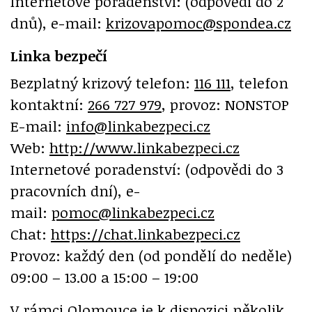
Internetové poradenství: (odpovědi do 2
dnů), e-mail:
krizovapomoc@spondea.cz
Linka bezpečí
Bezplatný krizový telefon:
116 111
, telefon
kontaktní:
266 727 979
, provoz: NONSTOP
E-mail:
info@linkabezpeci.cz
Web:
http://www.linkabezpeci.cz
Internetové poradenství: (odpovědi do 3
pracovních dní), e-
mail:
pomoc@linkabezpeci.cz
Chat:
https://chat.linkabezpeci.cz
Provoz: každý den (od pondělí do neděle)
09:00 – 13.00 a 15:00 – 19:00
V rámci Olomouce je k dispozici několik