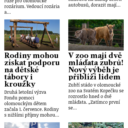
růže pro olomoucké
autobusů, dorazit mají…
rozárium. Vedoucí rozária
a…
Rodiny mohou
V zoo mají dvě
získat podporu
mláďata zubrů!
na dětské
Nový výběh je
tábory i
přiblíží lidem
kroužky
Zubří stádo v olomoucké
zoo na Svatém Kopečku se
Druhá letošní výzva
rozrostlo hned o dvě
Fondu pomoci
mláďata. „Zatímco první
olomouckým dětem
se…
začala 1. července. Rodiny
s nižšími příjmy mohou…