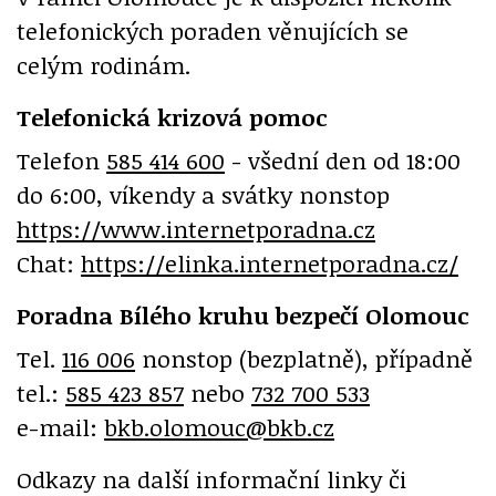
telefonických poraden věnujících se
celým rodinám.
Telefonická krizová pomoc
Telefon
585 414 600
- všední den od 18:00
do 6:00, víkendy a svátky nonstop
https://www.internetporadna.cz
Chat:
https://elinka.internetporadna.cz/
Poradna Bílého kruhu bezpečí Olomouc
Tel.
116 006
nonstop (bezplatně), případně
tel.:
585 423 857
nebo
732 700 533
e-mail:
bkb.olomouc@bkb.cz
Odkazy na další informační linky či