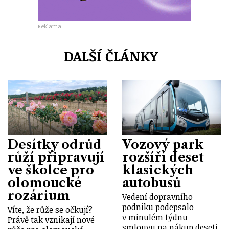
Reklama
DALŠÍ ČLÁNKY
Desítky odrůd
Vozový park
růží připravují
rozšíří deset
ve školce pro
klasických
olomoucké
autobusů
rozárium
Vedení dopravního
podniku podepsalo
Víte, že růže se očkují?
v minulém týdnu
Právě tak vznikají nové
smlouvu na nákup deseti