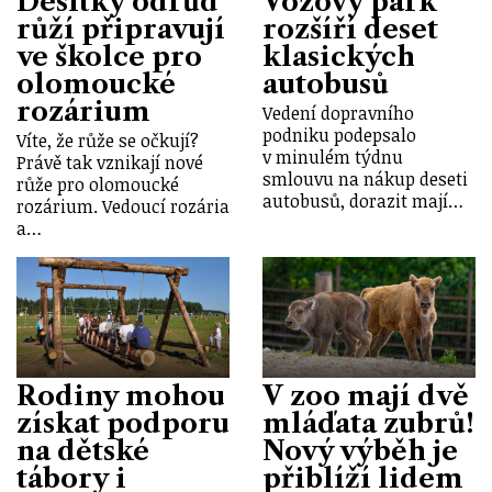
Desítky odrůd
Vozový park
růží připravují
rozšíří deset
ve školce pro
klasických
olomoucké
autobusů
rozárium
Vedení dopravního
podniku podepsalo
Víte, že růže se očkují?
v minulém týdnu
Právě tak vznikají nové
smlouvu na nákup deseti
růže pro olomoucké
autobusů, dorazit mají…
rozárium. Vedoucí rozária
a…
Rodiny mohou
V zoo mají dvě
získat podporu
mláďata zubrů!
na dětské
Nový výběh je
tábory i
přiblíží lidem