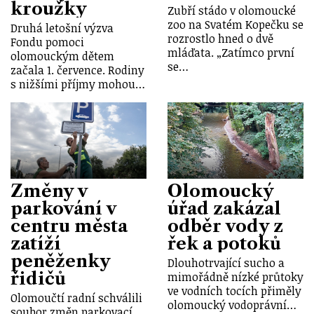
kroužky
Zubří stádo v olomoucké
zoo na Svatém Kopečku se
Druhá letošní výzva
rozrostlo hned o dvě
Fondu pomoci
mláďata. „Zatímco první
olomouckým dětem
se…
začala 1. července. Rodiny
s nižšími příjmy mohou…
Změny v
Olomoucký
parkování v
úřad zakázal
centru města
odběr vody z
zatíží
řek a potoků
peněženky
Dlouhotrvající sucho a
řidičů
mimořádně nízké průtoky
ve vodních tocích přiměly
Olomoučtí radní schválili
olomoucký vodoprávní…
soubor změn parkovací