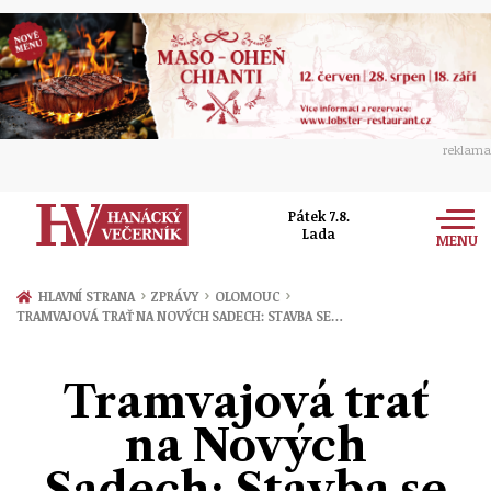
reklama
Pátek 7.8.
Lada
MENU
Zprávy
›
›
›
HLAVNÍ STRANA
ZPRÁVY
OLOMOUC
TRAMVAJOVÁ TRAŤ NA NOVÝCH SADECH: STAVBA SE…
Rozhovory
Olomouc
Kultura
Tramvajová trať
Politika
Prostějov
Společnost
na Nových
Hudba
Ekonomika
Přerov
Sport
Sadech: Stavba se
Ženy