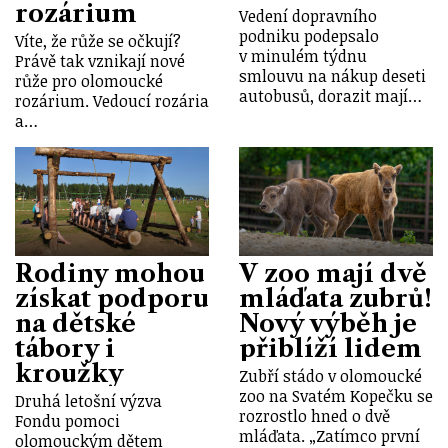
rozárium
Vedení dopravního
podniku podepsalo
Víte, že růže se očkují?
v minulém týdnu
Právě tak vznikají nové
smlouvu na nákup deseti
růže pro olomoucké
autobusů, dorazit mají…
rozárium. Vedoucí rozária
a…
Rodiny mohou
V zoo mají dvě
získat podporu
mláďata zubrů!
na dětské
Nový výběh je
tábory i
přiblíží lidem
kroužky
Zubří stádo v olomoucké
zoo na Svatém Kopečku se
Druhá letošní výzva
rozrostlo hned o dvě
Fondu pomoci
mláďata. „Zatímco první
olomouckým dětem