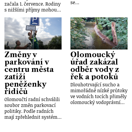
se…
začala 1. července. Rodiny
s nižšími příjmy mohou…
Změny v
Olomoucký
parkování v
úřad zakázal
centru města
odběr vody z
zatíží
řek a potoků
peněženky
Dlouhotrvající sucho a
řidičů
mimořádně nízké průtoky
ve vodních tocích přiměly
Olomoučtí radní schválili
olomoucký vodoprávní…
soubor změn parkovací
politiky. Podle radních
mají zpřehlednit systém…