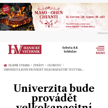
reklama
Sobota 8.8.
Soběslav
MENU
Zprávy
›
›
›
HLAVNÍ STRANA
ZPRÁVY
OLOMOUC
UNIVERZITA BUDE PROVÁDĚT VELKOKAPACITNÍ TESTY NA…
Rozhovory
Olomouc
Kultura
Univerzita bude
Politika
Prostějov
Společnost
provádět
Hudba
Ekonomika
Přerov
Sport
velkokapacitní
Ženy