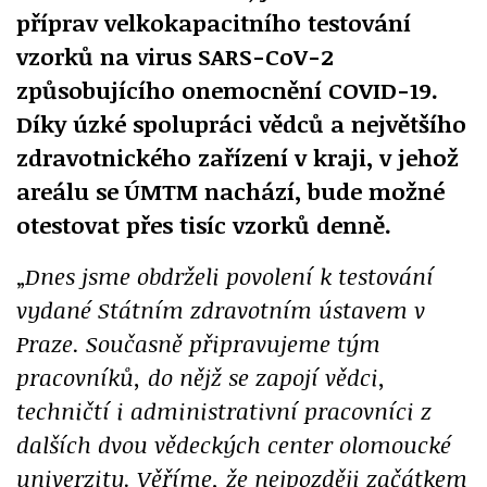
příprav velkokapacitního testování
vzorků na virus SARS-CoV-2
způsobujícího onemocnění COVID-19.
Díky úzké spolupráci vědců a největšího
zdravotnického zařízení v kraji, v jehož
areálu se ÚMTM nachází, bude možné
otestovat přes tisíc vzorků denně.
„
Dnes jsme obdrželi povolení k testování
vydané Státním zdravotním ústavem v
Praze. Současně připravujeme tým
pracovníků, do nějž se zapojí vědci,
techničtí i administrativní pracovníci z
dalších dvou vědeckých center olomoucké
univerzity. Věříme, že nejpozději začátkem