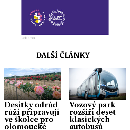
Reklama
DALŠÍ ČLÁNKY
Desítky odrůd
Vozový park
růží připravují
rozšíří deset
ve školce pro
klasických
olomoucké
autobusů