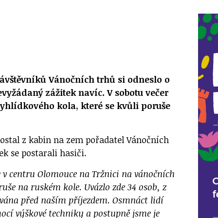
 návštěvníků Vánočních trhů si odneslo o
vyžádaný zážitek navíc. V sobotu večer
vyhlídkového kola, které se kvůli poruše
dostal z kabin na zem pořadatel Vánočních
k se postarali hasiči.
 v centru Olomouce na Tržnici na vánočních
oruše na ruském kole. Uvázlo zde 34 osob, z
ována před naším příjezdem. Osmnáct lidí
ocí výškové techniky a postupně jsme je