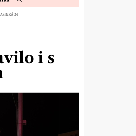
 KABINKÁCH
vilo i s
h