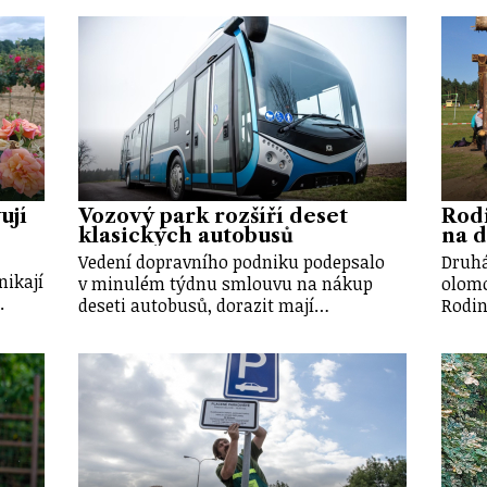
ují
Vozový park rozšíří deset
Rod
klasických autobusů
na d
Vedení dopravního podniku podepsalo
Druhá
nikají
v minulém týdnu smlouvu na nákup
olomo
.
deseti autobusů, dorazit mají…
Rodin