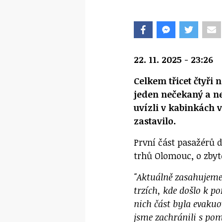
22. 11. 2025 - 23:26
Celkem třicet čtyři
jeden nečekaný a ne
uvízli v kabinkách 
zastavilo.
První část pasažérů 
trhů Olomouc, o zbyte
"Aktuálně zasahujeme
trzích, kde došlo k p
nich část byla evaku
jsme zachránili s pom