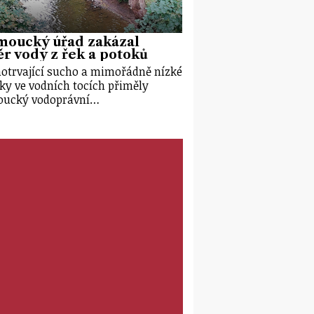
moucký úřad zakázal
r vody z řek a potoků
otrvající sucho a mimořádně nízké
ky ve vodních tocích přiměly
oucký vodoprávní…