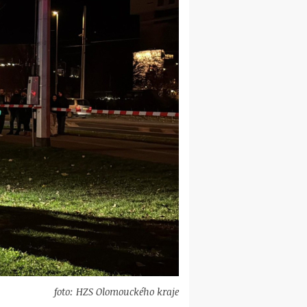
foto: HZS Olomouckého kraje