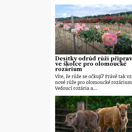
Desítky odrůd růží připrav
ve školce pro olomoucké
rozárium
Víte, že růže se očkují? Právě tak vz
nové růže pro olomoucké rozárium
Vedoucí rozária a…