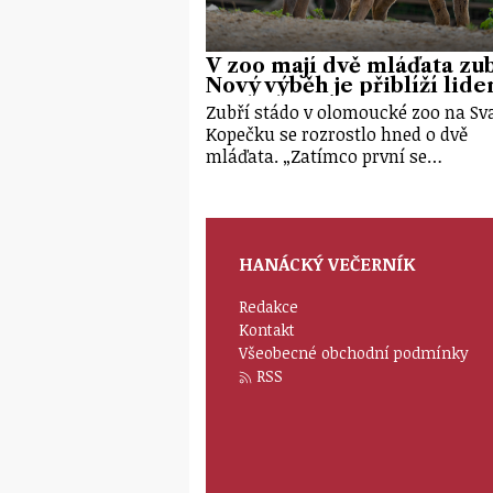
V zoo mají dvě mláďata zu
Nový výběh je přiblíží lid
Zubří stádo v olomoucké zoo na S
Kopečku se rozrostlo hned o dvě
mláďata. „Zatímco první se…
HANÁCKÝ VEČERNÍK
Redakce
Kontakt
Všeobecné obchodní podmínky
RSS