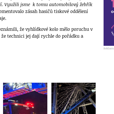
čí. Využili jsme k tomu automobilový žebřík
omentovalo zásah hasičů tiskové oddělení
aje.
oznámili, že vyhlídkové kolo mělo poruchu v
 že technici jej dají rychle do pořádku a
Reklam