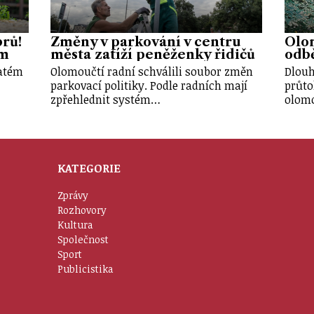
brů!
Změny v parkování v centru
Olo
em
města zatíží peněženky řidičů
odbě
vatém
Olomoučtí radní schválili soubor změn
Dlouh
parkovací politiky. Podle radních mají
průto
zpřehlednit systém…
olom
KATEGORIE
Zprávy
Rozhovory
Kultura
Společnost
Sport
Publicistika