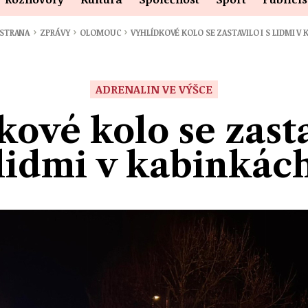
›
›
›
 STRANA
ZPRÁVY
OLOMOUC
VYHLÍDKOVÉ KOLO SE ZASTAVILO I S LIDMI V
ADRENALIN VE VÝŠCE
ové kolo se zasta
lidmi v kabinkác