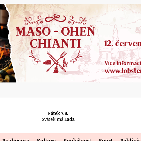
Pátek 7.8.
Svátek má
Lada
Rozhovory
Kultura
Společnost
Sport
Publicis