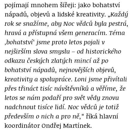
pojímají mnohem šířeji: jako bohatství
nápadů, objevů a lidské kreativity.
„Každý
rok se snažíme, aby Noc vědců byla pestrá,
hravá a přístupná všem generacím. Téma
‚bohatství‘ jsme proto letos pojali v
nejširším slova smyslu – od historického
odkazu českých zlatých mincí až po
bohatství nápadů, nejnovějších objevů,
kreativity a spolupráce. Loni jsme přivítali
přes třináct tisíc návštěvníků a věříme, že
letos se nám podaří pro svět vědy znovu
nadchnout tisíce lidí. Noc vědců je totiž
především o nich a pro ně,“
říká hlavní
koordinátor Ondřej Martínek.