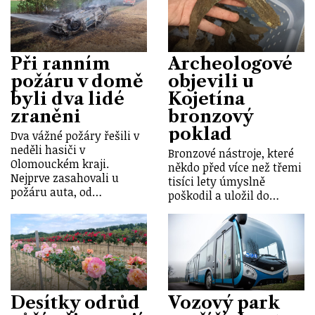
Při ranním
Archeologové
požáru v domě
objevili u
byli dva lidé
Kojetína
zraněni
bronzový
poklad
Dva vážné požáry řešili v
neděli hasiči v
Bronzové nástroje, které
Olomouckém kraji.
někdo před více než třemi
Nejprve zasahovali u
tisíci lety úmyslně
požáru auta, od…
poškodil a uložil do…
Desítky odrůd
Vozový park