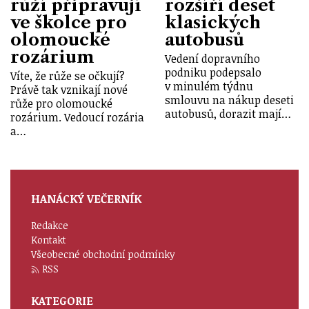
růží připravují
rozšíří deset
ve školce pro
klasických
olomoucké
autobusů
rozárium
Vedení dopravního
podniku podepsalo
Víte, že růže se očkují?
v minulém týdnu
Právě tak vznikají nové
smlouvu na nákup deseti
růže pro olomoucké
autobusů, dorazit mají…
rozárium. Vedoucí rozária
a…
HANÁCKÝ VEČERNÍK
Redakce
Kontakt
Všeobecné obchodní podmínky
RSS
KATEGORIE