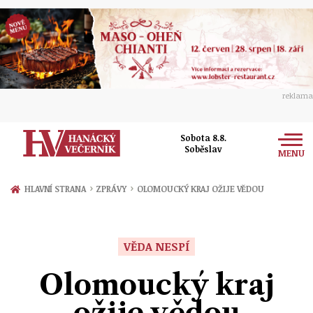
reklama
Sobota 8.8.
Soběslav
MENU
Zprávy
›
›
HLAVNÍ STRANA
ZPRÁVY
OLOMOUCKÝ KRAJ OŽIJE VĚDOU
Rozhovory
Olomouc
Kultura
VĚDA NESPÍ
Politika
Prostějov
Společnost
Olomoucký kraj
Hudba
Ekonomika
Přerov
Sport
ožije vědou
Ženy