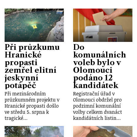
Při průzkumu
Do
Hranické
komunálních
propasti
voleb bylo v
zemřel elitní
Olomouci
jeskynní
podáno 12
potápěč
kandidátek
Při mezinárodním
Registrační úřad v
průzkumném projektu v
Olomouci obdržel pro
Hranické propasti došlo
podzimní komunální
ve středu 5. srpna k
volby celkem dvanáct
tragické…
kandidátních listin…