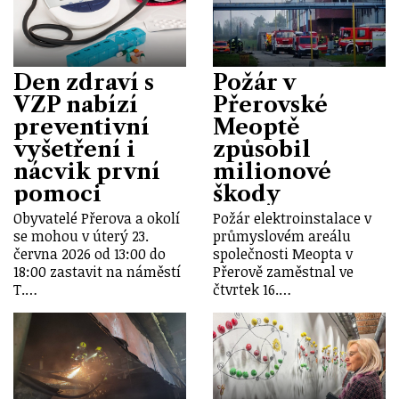
Den zdraví s
Požár v
VZP nabízí
Přerovské
preventivní
Meoptě
vyšetření i
způsobil
nácvik první
milionové
pomoci
škody
Obyvatelé Přerova a okolí
Požár elektroinstalace v
se mohou v úterý 23.
průmyslovém areálu
června 2026 od 13:00 do
společnosti Meopta v
18:00 zastavit na náměstí
Přerově zaměstnal ve
T.…
čtvrtek 16.…