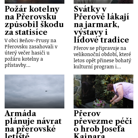
Požár kotelny
Svátky v
na Přerovsku
Přerově lákají
způsobil škodu
na jarmark,
za statisíce
výstavy i
lidové tradice
V obci Beňov–Prusy na
Přerovsku zasahovali v
Přerov se připravuje na
úterý večer hasiči u
velikonoční období, které
požáru kotelny a
letos opět přinese bohatý
přístavby…
kulturní program i…
Armáda
Přerov
plánuje návrat
převezme péči
na přerovské
o hrob Josefa
letiště
Kainara