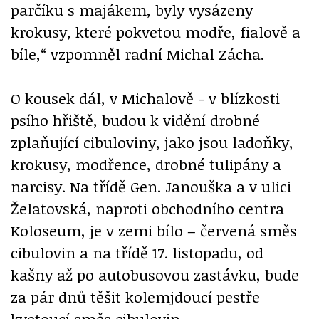
parčíku s majákem, byly vysázeny
krokusy, které pokvetou modře, fialově a
bíle,“ vzpomněl radní Michal Zácha.
O kousek dál, v Michalově - v blízkosti
psího hřiště, budou k vidění drobné
zplaňující cibuloviny, jako jsou ladoňky,
krokusy, modřence, drobné tulipány a
narcisy. Na třídě Gen. Janouška a v ulici
Želatovská, naproti obchodního centra
Koloseum, je v zemi bílo – červená směs
cibulovin a na třídě 17. listopadu, od
kašny až po autobusovou zastávku, bude
za pár dnů těšit kolemjdoucí pestře
kvetoucí směs cibulovin.