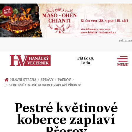
reklama
Pátek 7.8.
Lada
MENU
Zprávy
›
›
›
HLAVNÍ STRANA
ZPRÁVY
PŘEROV
PESTRÉ KVĚTINOVÉ KOBERCE ZAPLAVÍ PŘEROV
Rozhovory
Olomouc
Kultura
Pestré květinové
Politika
Prostějov
Společnost
koberce zaplaví
Hudba
Ekonomika
Přerov
Sport
Přerov
Ženy