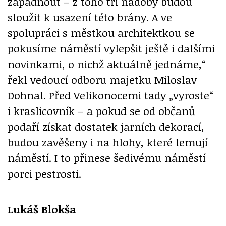
zapadnout – z toho tři nádoby budou
sloužit k usazení této brány. A ve
spolupráci s městkou architektkou se
pokusíme náměstí vylepšit ještě i dalšími
novinkami, o nichž aktuálně jednáme,“
řekl vedoucí odboru majetku Miloslav
Dohnal. Před Velikonocemi tady „vyroste“
i kraslicovník – a pokud se od občanů
podaří získat dostatek jarních dekorací,
budou zavěšeny i na hlohy, které lemují
náměstí. I to přinese šedivému náměstí
porci pestrosti.
Lukáš Blokša