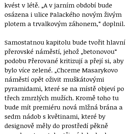
kvést v létě. „A v jarním období bude
osázena i ulice Palackého novým živým
plotem a trvalkovým záhonem,“ doplnil.
Samostatnou kapitolu bude tvořit hlavní
přerovské náměstí, jehož „betonovou“
podobu Přerované kritizují a přejí si, aby
bylo více zelené. „Chceme Masarykovo
náměstí opět oživit muškátovými
pyramidami, které se na místě objeví po
třech zmrzlých mužích. Kromě toho tu
bude mít premiéru nová mlžná brána a
sedm nádob s květinami, které by
designově měly do prostředí pěkně