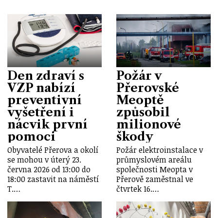
Den zdraví s
Požár v
VZP nabízí
Přerovské
preventivní
Meoptě
vyšetření i
způsobil
nácvik první
milionové
pomoci
škody
Obyvatelé Přerova a okolí
Požár elektroinstalace v
se mohou v úterý 23.
průmyslovém areálu
června 2026 od 13:00 do
společnosti Meopta v
18:00 zastavit na náměstí
Přerově zaměstnal ve
T.…
čtvrtek 16.…