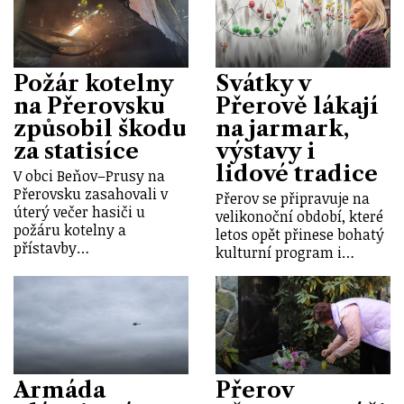
Požár kotelny
Svátky v
na Přerovsku
Přerově lákají
způsobil škodu
na jarmark,
za statisíce
výstavy i
lidové tradice
V obci Beňov–Prusy na
Přerovsku zasahovali v
Přerov se připravuje na
úterý večer hasiči u
velikonoční období, které
požáru kotelny a
letos opět přinese bohatý
přístavby…
kulturní program i…
Armáda
Přerov