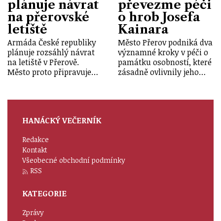
plánuje návrat
převezme péči
na přerovské
o hrob Josefa
letiště
Kainara
Armáda České republiky
Město Přerov podniká dva
plánuje rozsáhlý návrat
významné kroky v péči o
na letiště v Přerově.
památku osobností, které
Město proto připravuje…
zásadně ovlivnily jeho…
HANÁCKÝ VEČERNÍK
Redakce
Kontakt
Všeobecné obchodní podmínky
RSS
KATEGORIE
Zprávy