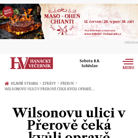
reklama
Sobota 8.8.
Soběslav
MENU
Zprávy
›
›
›
HLAVNÍ STRANA
ZPRÁVY
PŘEROV
WILSONOVU ULICI V PŘEROVĚ ČEKÁ KVŮLI OPRAVĚ…
Rozhovory
Olomouc
Kultura
Wilsonovu ulici v
Politika
Prostějov
Společnost
Přerově čeká
Hudba
Ekonomika
Přerov
Sport
kvůli opravě
Ženy