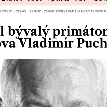
›
›
›
Í STRANA
ZPRÁVY
PŘEROV
ZEMŘEL BÝVALÝ PRIMÁTOR MĚSTA PŘEROVA V
 bývalý primáto
va Vladimír Puch