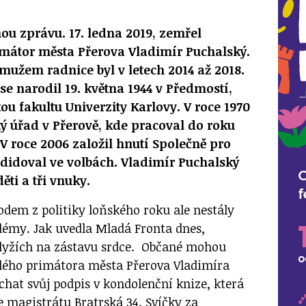
 zprávu. 17. ledna 2019, zemřel
imátor města Přerova Vladimír Puchalský.
 mužem radnice byl v letech 2014 až 2018.
se narodil 19. května 1944 v Předmostí,
ou fakultu Univerzity Karlovy. V roce 1970
ý úřad v Přerově, kde pracoval do roku
 V roce 2006 založil hnutí Společně pro
ndidoval ve volbách. Vladimír Puchalský
ěti a tři vnuky.
dem z politiky loňského roku ale nestály
lémy. Jak uvedla Mladá Fronta dnes,
 lyžích na zástavu srdce. Občané mohou
lého primátora města Přerova Vladimíra
chat svůj podpis v kondolenční knize, která
e magistrátu Bratrská 34. Svíčky za