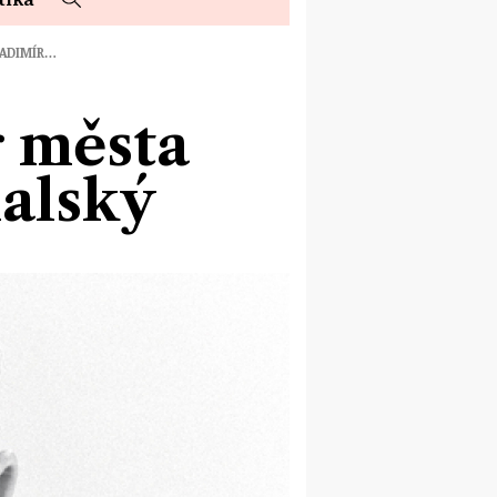
LADIMÍR…
r města
alský