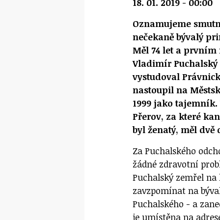
18. 01. 2019 - 00:00
Oznamujeme smutnou
nečekaně bývalý pr
Měl 74 let a prvním
Vladimír Puchalský 
vystudoval Právnick
nastoupil na Městsk
1999 jako tajemník.
Přerov, za které ka
byl ženatý, měl dvě d
Za Puchalského odcho
žádné zdravotní prob
Puchalský zemřel na
zavzpomínat na býva
Puchalského - a zane
je umístěna na adres