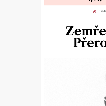
HLAVN
Zemřel
Přero