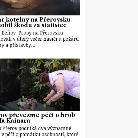
r kotelny na Přerovsku
obil škodu za statisíce
i Beňov–Prusy na Přerovsku
ovali v úterý večer hasiči u požáru
ny a přístavby…
rov převezme péči o hrob
fa Kainara
 Přerov podniká dva významné
 v péči o památku osobností, které