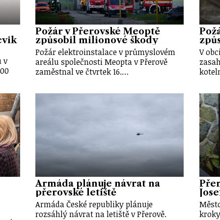
Požár v Přerovské Meoptě
Požá
cvik
způsobil milionové škody
způs
Požár elektroinstalace v průmyslovém
V obc
 v
areálu společnosti Meopta v Přerově
zasah
:00
zaměstnal ve čtvrtek 16.…
kotel
Armáda plánuje návrat na
Pře
přerovské letiště
Jose
Armáda České republiky plánuje
Město
rozsáhlý návrat na letiště v Přerově.
kroky