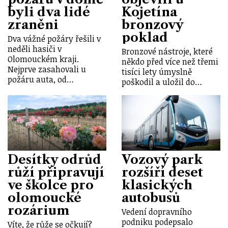
byli dva lidé
Kojetína
zraněni
bronzový
poklad
Dva vážné požáry řešili v
neděli hasiči v
Bronzové nástroje, které
Olomouckém kraji.
někdo před více než třemi
Nejprve zasahovali u
tisíci lety úmyslně
požáru auta, od…
poškodil a uložil do…
Desítky odrůd
Vozový park
růží připravují
rozšíří deset
ve školce pro
klasických
olomoucké
autobusů
rozárium
Vedení dopravního
podniku podepsalo
Víte, že růže se očkují?