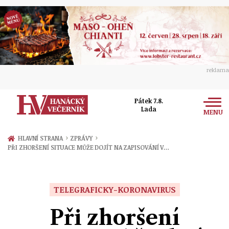
reklama
Pátek 7.8.
Lada
MENU
Zprávy
›
›
HLAVNÍ STRANA
ZPRÁVY
PŘI ZHORŠENÍ SITUACE MŮŽE DOJÍT NA ZAPISOVÁNÍ V…
Rozhovory
Olomouc
Kultura
Politika
Prostějov
TELEGRAFICKY-KORONAVIRUS
Společnost
Hudba
Ekonomika
Při zhoršení
Přerov
Sport
Ženy