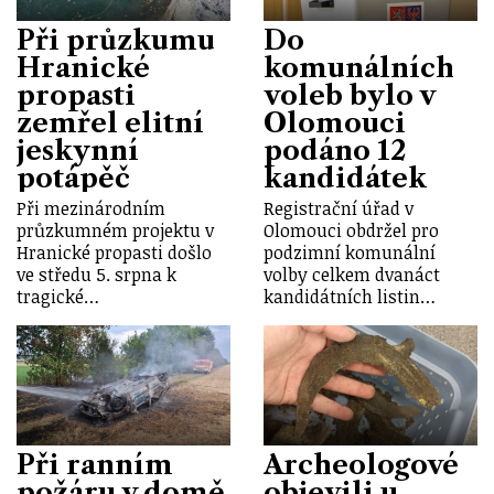
Při průzkumu
Do
Hranické
komunálních
propasti
voleb bylo v
zemřel elitní
Olomouci
jeskynní
podáno 12
potápěč
kandidátek
Při mezinárodním
Registrační úřad v
průzkumném projektu v
Olomouci obdržel pro
Hranické propasti došlo
podzimní komunální
ve středu 5. srpna k
volby celkem dvanáct
tragické…
kandidátních listin…
Při ranním
Archeologové
požáru v domě
objevili u