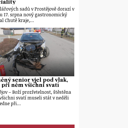
iality
lářových sadů v Prostějově dorazí v
u 17. srpna nový gastronomický
val Chutě kraje,…
ěný senior vjel pod vlak,
i při něm všichni svatí
ějov – Boží prozřetelnost, štěstěna
všichni svatí museli stát v neděli
edne při…