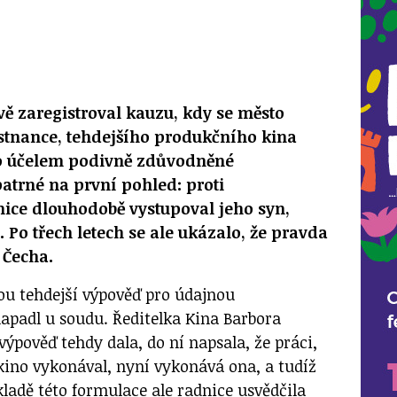
ově zaregistroval kauzu, kdy se město
stnance, tehdejšího produkčního kina
lo účelem podivně zdůvodněné
patrné na první pohled: proti
nice dlouhodobě vystupoval jeho syn,
. Po třech letech se ale ukázalo, že pravda
 Čecha.
u tehdejší výpověď pro údajnou
apadl u soudu. Ředitelka Kina Barbora
ýpověď tehdy dala, do ní napsala, že práci,
kino vykonával, nyní vykonává ona, a tudíž
ladě této formulace ale radnice usvědčila