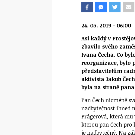
24. 05. 2019 - 06:00
Asi každý v Prostěj
zbavilo svého zamě
Ivana Čecha. Co by
reorganizace, bylo 
představitelům rad
aktivista Jakub Čech
byla na straně pana
Pan Čech nicméně svo
nadbytečnost ihned n
Prágerová, která mu v
kterou pan Čech pro 
je nadbytečný. Na zák