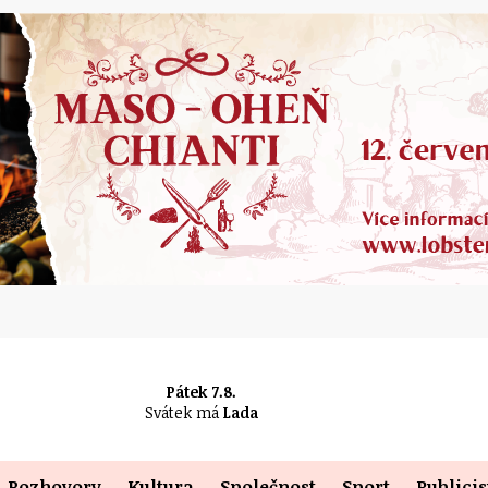
Pátek 7.8.
Svátek má
Lada
Rozhovory
Kultura
Společnost
Sport
Publicis