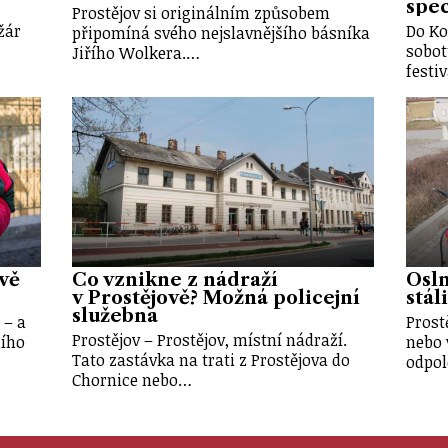
spec
Prostějov si originálním způsobem
žár
Do Ko
připomíná svého nejslavnějšího básníka
sobot
Jiřího Wolkera.…
festi
ově
Co vznikne z nádraží
Osln
v Prostějově? Možná policejní
stál
služebna
 – a
Prost
Prostějov – Prostějov, místní nádraží.
ního
nebo 
Tato zastávka na trati z Prostějova do
odpol
Chornice nebo…