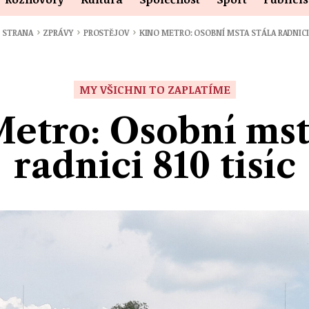
›
›
›
Í STRANA
ZPRÁVY
PROSTĚJOV
KINO METRO: OSOBNÍ MSTA STÁLA RADNICI 
MY VŠICHNI TO ZAPLATÍME
etro: Osobní mst
radnici 810 tisíc