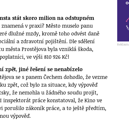
msta stát skoro milion na odstupném
í znamená v praxi? Město muselo panu
keré dlužné mzdy, kromě toho odvést daně
ciální a zdravotní pojištění. Dle sdělení
Reklam
 města Prostějova byla vzniklá škoda,
poplatníci, ve výši 810 926 Kč!
í zpět, jiné řešení se nenabízelo
stějova se s panem Čechem dohodlo, že vezme
ku zpět, což bylo za situace, kdy výpověď
ntsky, že nemohla u žádného soudu projít,
I inspektorát práce konstatoval, že Kino ve
 porušilo zákoník práce, a to ještě předtím,
nou výpověď.