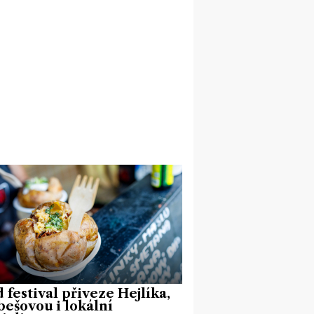
 festival přiveze Hejlíka,
ešovou i lokální