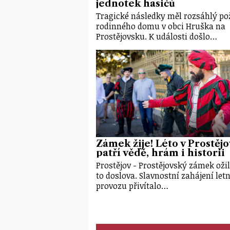
jednotek hasičů
Tragické následky měl rozsáhlý po
rodinného domu v obci Hruška na
Prostějovsku. K události došlo…
Zámek žije! Léto v Prostěj
patří vědě, hrám i historii
Prostějov - Prostějovský zámek ožil
to doslova. Slavnostní zahájení let
provozu přivítalo…