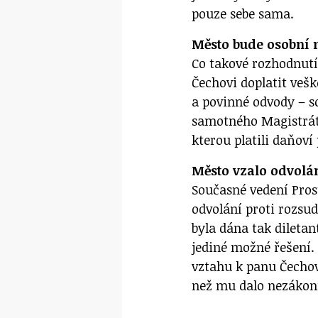
pouze sebe sama.
Město bude osobní 
Co takové rozhodnut
Čechovi doplatit veš
a povinné odvody – so
samotného Magistrátu
kterou platili daňoví 
Město vzalo odvolán
Současné vedení Pro
odvolání proti rozsud
byla dána tak dileta
jediné možné řešení. 
vztahu k panu Čechovi
než mu dalo nezákon