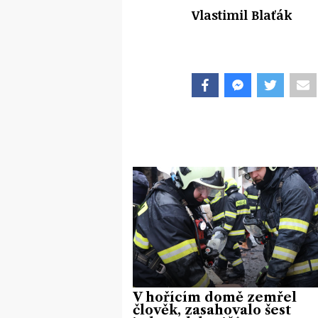
Vlastimil Blaťák
V hořícím domě zemřel
člověk, zasahovalo šest