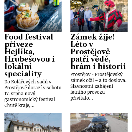
Food festival
Zámek žije!
přiveze
Léto v
Hejlíka,
Prostějově
Hrubešovou i
patří vědě,
lokální
hrám i historii
speciality
Prostějov - Prostějovský
zámek ožil – a to doslova.
Do Kolářových sadů v
Slavnostní zahájení
Prostějově dorazí v sobotu
letního provozu
17. srpna nový
přivítalo…
gastronomický festival
Chutě kraje,…