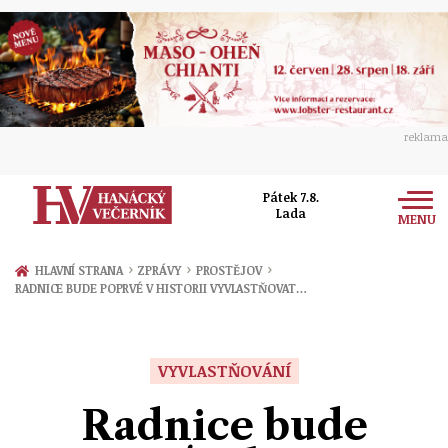
reklama
Pátek 7.8.
Lada
MENU
Zprávy
›
›
›
HLAVNÍ STRANA
ZPRÁVY
PROSTĚJOV
RADNICE BUDE POPRVÉ V HISTORII VYVLASTŇOVAT…
Rozhovory
Olomouc
Kultura
Politika
Prostějov
VYVLASTŇOVÁNÍ
Společnost
Hudba
Ekonomika
Radnice bude
Přerov
Sport
Ženy