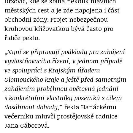
Držovic, kde se sbíhá několik hlavních
městských cest a je zde napojena i část
obchodní zóny. Projet nebezpečnou
kruhovou křižovatkou bývá často pro
řidiče peklo.
„Nyní se připravují podklady pro zahájení
vyvlastňovacího řízení, v jednom případě
ve spolupráci s Krajským úřadem
Olomouckého kraje a ještě před samotným
zahájením proběhnou opětovná jednání
s konkrétními vlastníky pozemků s cílem
dosáhnout dohody,“
řekla Hanáckému
večerníku mluvčí prostějovské radnice
Jana Gáborová.