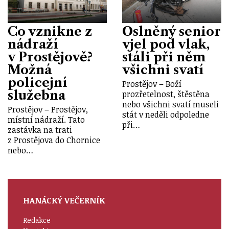
Co vznikne z
Oslněný senior
nádraží
vjel pod vlak,
v Prostějově?
stáli při něm
Možná
všichni svatí
policejní
Prostějov – Boží
služebna
prozřetelnost, štěstěna
nebo všichni svatí museli
Prostějov – Prostějov,
stát v neděli odpoledne
místní nádraží. Tato
při…
zastávka na trati
z Prostějova do Chornice
nebo…
HANÁCKÝ VEČERNÍK
Redakce