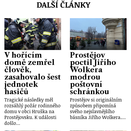
DALŠÍ ČLÁNKY
V hořícím
Prostějov
domě zemřel
poctil Jiřího
člověk,
Wolkera
zasahovalo šest
modrou
jednotek
poštovní
hasičů
schránkou
Tragické následky měl
Prostějov si originálním
rozsáhlý požár rodinného
způsobem připomíná
domu v obci Hruška na
svého nejslavnějšího
Prostějovsku. K události
básníka Jiřího Wolkera.…
došlo…