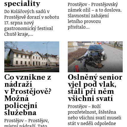
speciality
Prostějov - Prostějovský
zámek ožil – a to doslova.
Do Kolářových sadů v
Slavnostní zahájení
Prostějově dorazí v sobotu
letního provozu
17. srpna nový
přivítalo…
gastronomický festival
Chutě kraje,…
Co vznikne z
Oslněný senior
nádraží
vjel pod vlak,
v Prostějově?
stáli při něm
Možná
všichni svatí
policejní
Prostějov – Boží
služebna
prozřetelnost, štěstěna
nebo všichni svatí museli
Prostějov – Prostějov,
stát v neděli odpoledne
místní nádraží. Tato