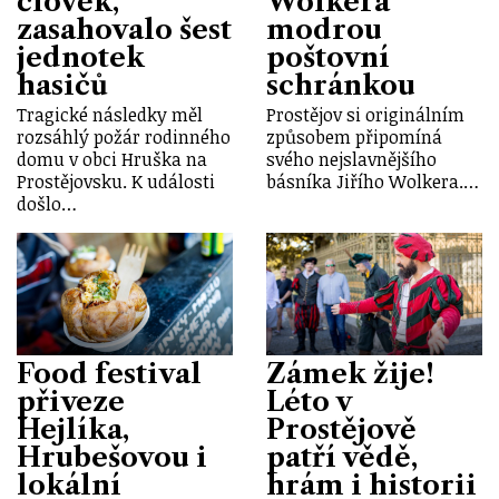
člověk,
Wolkera
zasahovalo šest
modrou
jednotek
poštovní
hasičů
schránkou
Tragické následky měl
Prostějov si originálním
rozsáhlý požár rodinného
způsobem připomíná
domu v obci Hruška na
svého nejslavnějšího
Prostějovsku. K události
básníka Jiřího Wolkera.…
došlo…
Food festival
Zámek žije!
přiveze
Léto v
Hejlíka,
Prostějově
Hrubešovou i
patří vědě,
lokální
hrám i historii