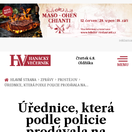
reklama
Čtvrtek 6.8.
Oldřiška
MENU
Zprávy
›
›
›
HLAVNÍ STRANA
ZPRÁVY
PROSTĚJOV
ÚŘEDNICE, KTERÁ PODLE POLICIE PRODÁVALA NA…
Rozhovory
Olomouc
Kultura
Úřednice, která
Politika
Prostějov
Společnost
podle policie
Hudba
Ekonomika
Přerov
Sport
prodávala na
Ženy