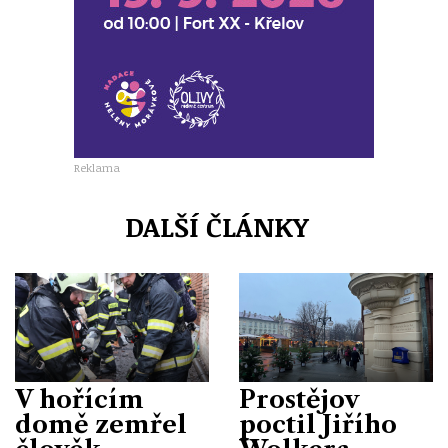
Reklama
DALŠÍ ČLÁNKY
V hořícím
Prostějov
domě zemřel
poctil Jiřího