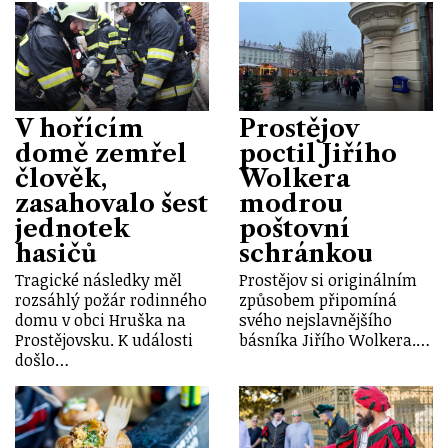
V hořícím
Prostějov
domě zemřel
poctil Jiřího
člověk,
Wolkera
zasahovalo šest
modrou
jednotek
poštovní
hasičů
schránkou
Tragické následky měl
Prostějov si originálním
rozsáhlý požár rodinného
způsobem připomíná
domu v obci Hruška na
svého nejslavnějšího
Prostějovsku. K události
básníka Jiřího Wolkera.…
došlo…