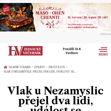
reklama
Pondělí 10.8.
Vavřinec
MENU
Zprávy
›
›
›
HLAVNÍ STRANA
ZPRÁVY
PROSTĚJOV
VLAK U NEZAMYSLIC PŘEJEL DVA LIDI, UDÁLOST SE…
Rozhovory
Olomouc
Kultura
Vlak u Nezamyslic
Politika
Prostějov
Společnost
přejel dva lidi,
Hudba
Ekonomika
Přerov
Sport
událost se
Ženy