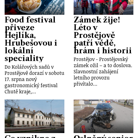
Food festival
Zámek žije!
přiveze
Léto v
Hejlíka,
Prostějově
Hrubešovou i
patří vědě,
lokální
hrám i historii
speciality
Prostějov - Prostějovský
zámek ožil – a to doslova.
Do Kolářových sadů v
Slavnostní zahájení
Prostějově dorazí v sobotu
letního provozu
17. srpna nový
přivítalo…
gastronomický festival
Chutě kraje,…