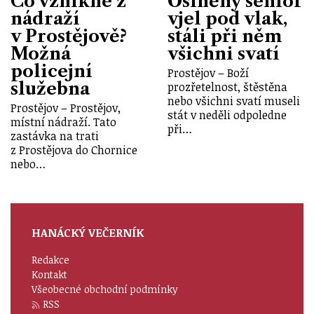
Co vznikne z
Oslněný senior
nádraží
vjel pod vlak,
v Prostějově?
stáli při něm
Možná
všichni svatí
policejní
Prostějov – Boží
služebna
prozřetelnost, štěstěna
nebo všichni svatí museli
Prostějov – Prostějov,
stát v neděli odpoledne
místní nádraží. Tato
při…
zastávka na trati
z Prostějova do Chornice
nebo…
HANÁCKÝ VEČERNÍK
Redakce
Kontakt
Všeobecné obchodní podmínky
RSS